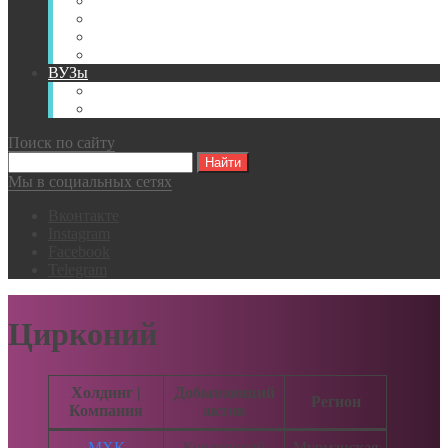
Книги
Видео
Классификации
Английский для горняков
ВУЗы
Российские образовательные учреждения
Зарубежные образовательные учреждения
Поиск по сайту
Мы в социальных сетях
Вконтакте
Instagram
Facebook
Telegram
Цирконий
Холдинг |
Добывающий
Регион
Компания
актив
МХК
Ковдорский
Мурманская