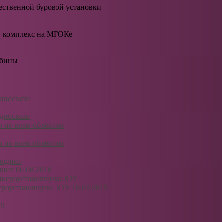
ественной буровой установки
й комплекс на МГОКе
абины
адиосвязи
адиосвязи
 по всем объектам
 по всем объектам
динг
06.08.2018
кероустановщика JOY
18.03.2019
19