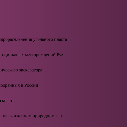
дрорасчленения угольного пласта
дно-цинковых месторождений РФ
лического экскаватора
обранных в России
скелеты
ки на сжиженном природном газе