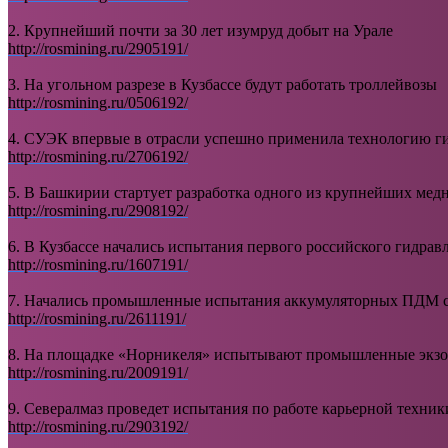
2. Крупнейший почти за 30 лет изумруд добыт на Урале
http://rosmining.ru/2905191/
3. На угольном разрезе в Кузбассе будут работать троллейвозы
http://rosmining.ru/0506192/
4. СУЭК впервые в отрасли успешно применила технологию ги
http://rosmining.ru/2706192/
5. В Башкирии стартует разработка одного из крупнейших ме
http://rosmining.ru/2908192/
6. В Кузбассе начались испытания первого российского гидрав
http://rosmining.ru/1607191/
7. Начались промышленные испытания аккумуляторных ПДМ с
http://rosmining.ru/2611191/
8. На площадке «Норникеля» испытывают промышленные экзо
http://rosmining.ru/2009191/
9. Севералмаз проведет испытания по работе карьерной техни
http://rosmining.ru/2903192/