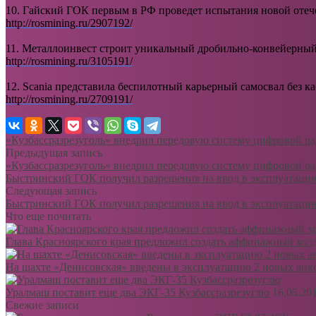
10. Гайский ГОК первым в РФ проведет испытания новой отеч
http://rosmining.ru/2907192/
11. Металлоинвест строит уникальный дробильно-конвейерны
http://rosmining.ru/3105191/
12. Scania представила беспилотный карьерный самосвал без к
http://rosmining.ru/2709191/
«Кузбассразрезуголь» внедрил передовую систему цифровой р
Предыдущая запись
«Кузбассразрезуголь» внедрил передовую систему цифровой р
Быстринский ГОК получил разрешения на ввод в эксплуатацию
Следующая запись
Быстринский ГОК получил разрешения на ввод в эксплуатацию
Что еще почитать
Глава Красноярского края предложил создать аффинажный хол
На шахте «Денисовская» введены в эксплуатацию 2 новых ан
Уралмаш поставит еще два ЭКГ-35 Кузбассразрезуглю
16.05.20
Свежие записи