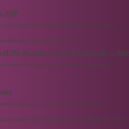
рт ЭПР
для высокоавтоматизированных карьерных самосвалов....
03.07.2026
ю ПДМ на литий-ионных батареях — Мо
муляторный блок в деле, второй, входящий в комплект,...
бежа
бежа: в карьере ГОКа добыта миллиардная тонна...
03.07.2026