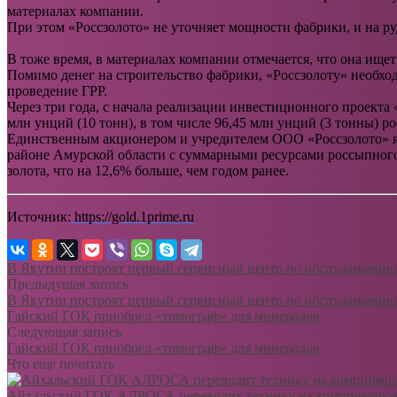
материалах компании.
При этом «Россзолото» не уточняет мощности фабрики, и на руд
В тоже время, в материалах компании отмечается, что она ище
Помимо денег на строительство фабрики, «Россзолоту» необхо
проведение ГРР.
Через три года, с начала реализации инвестиционного проекта
млн унций (10 тонн), в том числе 96,45 млн унций (3 тонны) ро
Единственным акционером и учредителем ООО «Россзолото» явл
районе Амурской области с суммарными ресурсами россыпного з
золота, что на 12,6% больше, чем годом ранее.
Источник:
https://gold.1prime.ru
В Якутии построят первый сервисный центр по обслуживани
Предыдущая запись
В Якутии построят первый сервисный центр по обслуживани
Гайский ГОК приобрел «томограф» для минералов
Следующая запись
Гайский ГОК приобрел «томограф» для минералов
Что еще почитать
Айхальский ГОК АЛРОСА переводит технику на компримиро