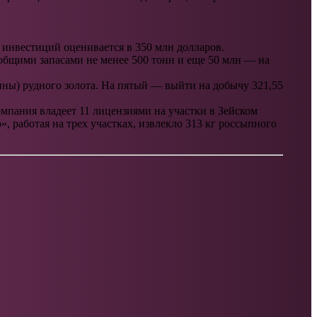
 инвестиций оценивается в 350 млн долларов.
общими запасами не менее 500 тонн и еще 50 млн — на
онны) рудного золота. На пятый — выйти на добычу 321,55
мпания владеет 11 лицензиями на участки в Зейском
, работая на трех участках, извлекло 313 кг россыпного