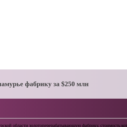
иамурье фабрику за $250 млн
урской области золотоперерабатывающую фабрику, стоимость кот