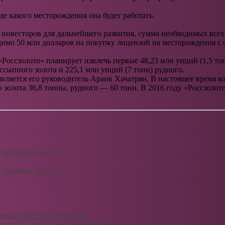
е какого месторождения она будет работать.
т инвесторов для дальнейшего развития, сумма необходимых всех
димо 50 млн долларов на покупку лицензий на месторождения с 
 «Россзолото» планирует извлечь первые 48,23 млн унций (1,5 т
ссыпного золота и 225,1 млн унций (7 тонн) рудного.
яется его руководитель Араик Хачатрян. В настоящее время ко
олота 36,8 тонны, рудного — 60 тонн. В 2016 году «Россзолото»
ю техники «БЕЛАЗ»
ю техники «БЕЛАЗ»
ванный природный газ
01.08.2017