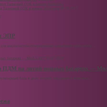
д Талицкий ГОК в начале 2018 года
09.10.2017
7
рт ЭПР
для высокоавтоматизированных карьерных самосвалов....
03.07.2026
ю ПДМ на литий-ионных батареях — Мо
муляторный блок в деле, второй, входящий в комплект,...
бежа