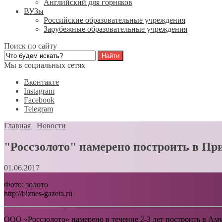
Английский для горняков
ВУЗы
Российские образовательные учреждения
Зарубежные образовательные учреждения
Поиск по сайту
Мы в социальных сетях
Вконтакте
Instagram
Facebook
Telegram
Главная
Новости
"Россзолото" намерено построить в Пр
01.06.2017
Фото: золото
http://biznes-gazeta.ru
ООО «Россзолото» намерено в течение 2-3 лет построить в Ам