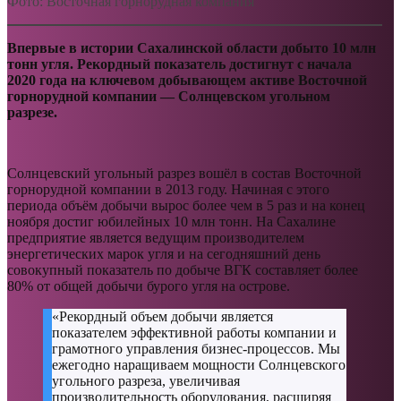
Фото: Восточная горнорудная компания
Впервые в истории Сахалинской области добыто 10 млн
тонн угля. Рекордный показатель достигнут с начала
2020 года на ключевом добывающем активе Восточной
горнорудной компании — Солнцевском угольном
разрезе.
Солнцевский угольный разрез вошёл в состав Восточной
горнорудной компании в 2013 году. Начиная с этого
периода объём добычи вырос более чем в 5 раз и на конец
ноября достиг юбилейных 10 млн тонн. На Сахалине
предприятие является ведущим производителем
энергетических марок угля и на сегодняшний день
совокупный показатель по добыче ВГК составляет более
80% от общей добычи бурого угля на острове.
«Рекордный объем добычи является
показателем эффективной работы компании и
грамотного управления бизнес-процессов. Мы
ежегодно наращиваем мощности Солнцевского
угольного разреза, увеличивая
производительность оборудования, расширяя