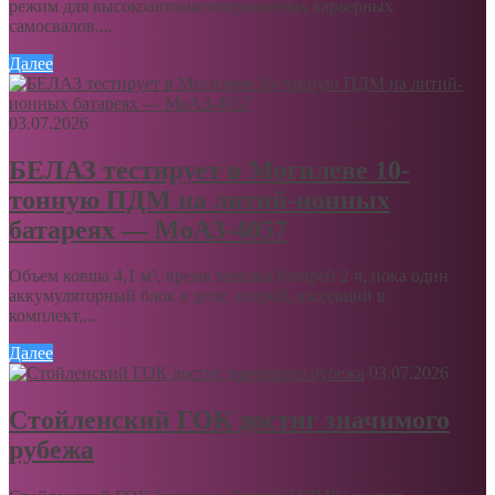
режим для высокоавтоматизированных карьерных
самосвалов....
Далее
03.07.2026
БЕЛАЗ тестирует в Могилеве 10-
тонную ПДМ на литий-ионных
батареях — МоАЗ-4057
Объем ковша 4,1 м³, время зарядки батарей 2 ч, пока один
аккумуляторный блок в деле, второй, входящий в
комплект,...
Далее
03.07.2026
Стойленский ГОК достиг значимого
рубежа