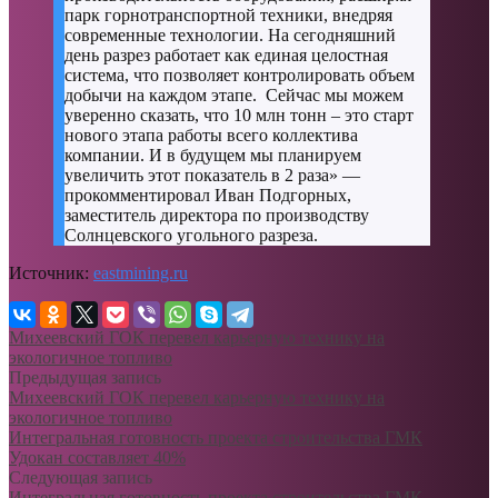
парк горнотранспортной техники, внедряя
современные технологии. На сегодняшний
день разрез работает как единая целостная
система, что позволяет контролировать объем
добычи на каждом этапе. Сейчас мы можем
уверенно сказать, что 10 млн тонн – это старт
нового этапа работы всего коллектива
компании. И в будущем мы планируем
увеличить этот показатель в 2 раза» —
прокомментировал Иван Подгорных,
заместитель директора по производству
Солнцевского угольного разреза.
Источник:
eastmining.ru
Михеевский ГОК перевел карьерную технику на
экологичное топливо
Предыдущая запись
Михеевский ГОК перевел карьерную технику на
экологичное топливо
Интегральная готовность проекта строительства ГМК
Удокан составляет 40%
Следующая запись
Интегральная готовность проекта строительства ГМК