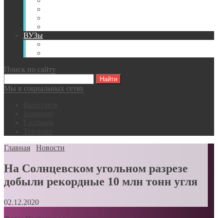
Книги
Видео
Классификации
Английский для горняков
ВУЗы
Российские образовательные учреждения
Зарубежные образовательные учреждения
Поиск по сайту
Мы в социальных сетях
Вконтакте
Instagram
Facebook
Telegram
Главная
Новости
На Солнцевском угольном разрезе
добыли рекордные 10 млн тонн угля
02.12.2020