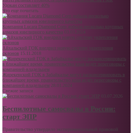
Удокан составляет 40%
Что еще почитать
Компания Lucara Diamond Corp добыла несколько крупных
алмазов ювелирного качества
03.03.2024
Айхальский ГОК внедрил новую систему укрепления
склонов
15.11.2018
Жирекенский ГОК в Забайкалье могут расконсервировать в
ближайшее время, правительство края ведёт переговоры с
компанией-владельцем
28.01.2024
Свежие записи
03.07.2026
Беспилотные самосвалы в России:
старт ЭПР
Правительство утвердило экспериментальный правовой