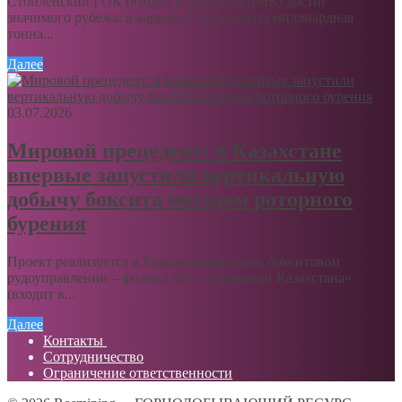
Стойленский ГОК (входит в Группу НЛМК) достиг
значимого рубежа: в карьере ГОКа добыта миллиардная
тонна...
Далее
03.07.2026
Мировой прецедент: в Казахстане
впервые запустили вертикальную
добычу боксита методом роторного
бурения
Проект реализуется в Краснооктябрьском бокситовом
рудоуправлении – филиал АО «Алюминий Казахстана»
(входит в...
Далее
Контакты
Сотрудничество
Ограничение ответственности