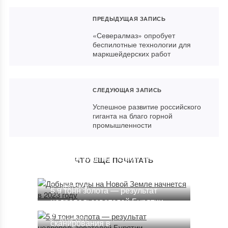
ПРЕДЫДУЩАЯ ЗАПИСЬ
«Севералмаз» опробует
беспилотные технологии для
маркшейдерских работ
СЛЕДУЮЩАЯ ЗАПИСЬ
Успешное развитие российского
гиганта на благо горной
промышленности
Добыча руды на Новой Земле
ЧТО ЕЩЕ ПОЧИТАТЬ
начнется в 2023 году
18.01.2018
5,9 тонн золота — результат
недропользователей Бурятии
Вебинар о возможностях LiDAR
05.02.2017
сканирования в