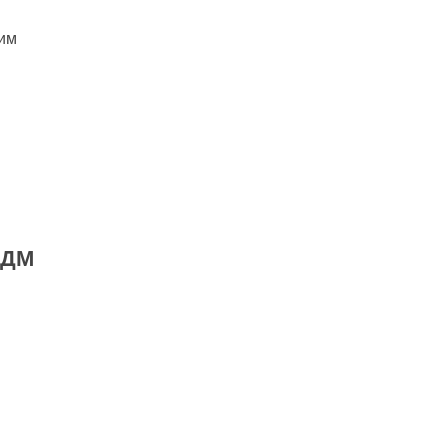
им
ПДМ