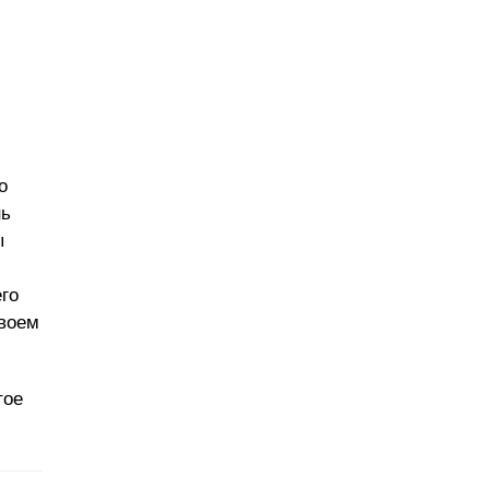
м
о
нь
ы
го
своем
тое