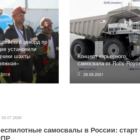
ссийский рекорд по
дке установили
дчики шахты
Концепт карьерного
вяжная»
самосвала от Rolls-Royc
8.2018
29.09.2021
03.07.2026
еспилотные самосвалы в России: старт
ЭПР