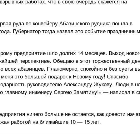
взрывных работах, что в свою очередь скажется на
ервая руда по конвейеру Абазинского рудника пошла в
 года. Губернатор тогда назвал это событие праздничны
орому предприятие шло долгих 14 месяцев. Выход новог
жайшей перспективе. Обещаю в этот торжественный де
ю всех абазинцев. Планомерно, спокойно и без суеты в
 меня это большой подарок к Новому году! Спасибо
годарность руководителю Александру Жукову. Люди в не
бо главному инженеру Сергею Замятину!» — написал в 
едприятия ничего больше не остается, как довести нача
ожан работой на ближайшие 10 — 15 лет.