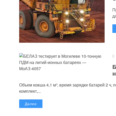
П
д
Б
н
Объем ковша 4,1 м³, время зарядки батарей 2 ч, 
комплект,...
Далее