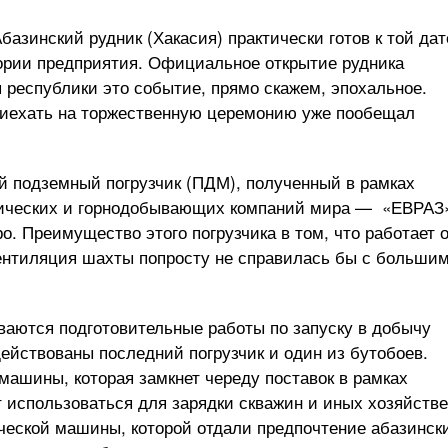
азинский рудник (Хакасия) практически готов к той дат
тории предприятия. Официальное открытие рудника
 республики это событие, прямо скажем, эпохальное.
риехать на торжественную церемонию уже пообещал
й подземный погрузчик (ПДМ), полученный в рамках
гических и горнодобывающих компаний мира — «ЕВРАЗ
. Преимущество этого погрузчика в том, что работает 
вентиляция шахты попросту не справилась бы с больши
ваются подготовительные работы по запуску в добычу
действованы последний погрузчик и один из бутобоев.
ашины, которая замкнет череду поставок в рамках
 использоваться для зарядки скважин и иных хозяйств
ической машины, которой отдали предпочтение абазинск