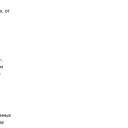
е, от
».
он
м
енных
ие