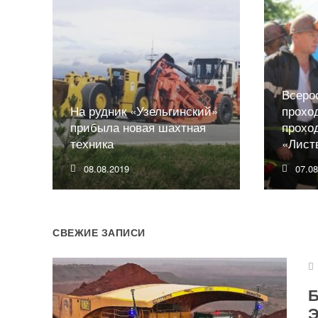
Всеро
На рудник «Узельгинский»
прохо
прибыла новая шахтная
прохо
техника
«Лист
08.08.2019
07.0
СВЕЖИЕ ЗАПИСИ
Б