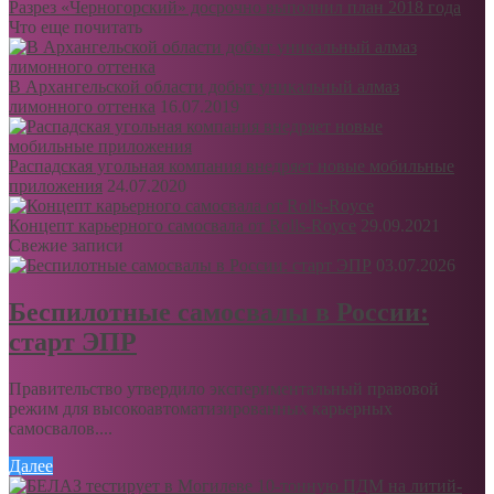
Разрез «Черногорский» досрочно выполнил план 2018 года
Что еще почитать
В Архангельской области добыт уникальный алмаз
лимонного оттенка
16.07.2019
Распадская угольная компания внедряет новые мобильные
приложения
24.07.2020
Концепт карьерного самосвала от Rolls-Royce
29.09.2021
Свежие записи
03.07.2026
Беспилотные самосвалы в России:
старт ЭПР
Правительство утвердило экспериментальный правовой
режим для высокоавтоматизированных карьерных
самосвалов....
Далее