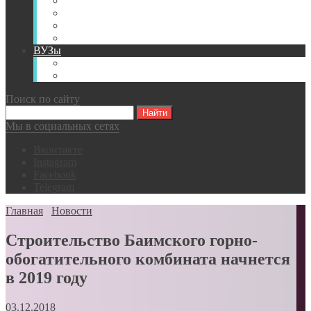
Книги
Видео
Классификации
Английский для горняков
ВУЗы
Российские образовательные учреждения
Зарубежные образовательные учреждения
Поиск по сайту
Мы в социальных сетях
Вконтакте
Instagram
Facebook
Telegram
Главная
Новости
Строительство Баимского горно-
обогатительного комбината начнется
в 2019 году
03.12.2018