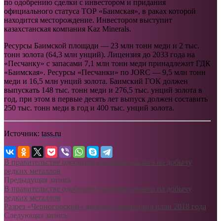
по одобрению сделки с инвестором и придания
официального статуса ТОР «Баимская», в раках которой
находится месторождение. Инвестором выступит
казахстанская компания Kaz Minerals.
Ресурсы Баимской площади — 23 млн тонн меди и 2 тыс.
тонн золота (64,3 млн унций). Лицензия до 2033 года на
«Песчанку» с запасами 7,1 млн тонн меди принадлежит ГДК
«Баимская». Ресурсы «Песчанки» по JORC — 9,5 млн тонн
меди и 16,5 млн унций золота. Баимский ГОК должен
выпускать 148 тыс. тонн меди и 276,5 тыс. унций золота в
год, при этом в первые десять лет выпуск должен составить
250 тыс. тонн меди в год и 400 тыс. унций золота.
Источник:
tass.ru
В правительстве одобрили снижение налога на добычу
редких металлов
Предыдущая запись
В правительстве одобрили снижение налога на добычу
редких металлов
Разрез «Черногорский» досрочно выполнил план 2018 года
Следующая запись