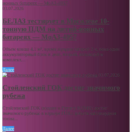
03.07.2026
БЕЛАЗ тестирует в Могилеве 10-
тонную ПДМ на литий-ионных
батареях — МоАЗ-4057
Объем ковша 4,1 м³, время зарядки батарей 2 ч, пока один
аккумуляторный блок в деле, второй, входящий в
комплект,...
Далее
03.07.2026
Стойленский ГОК достиг значимого
рубежа
Стойленский ГОК (входит в Группу НЛМК) достиг
значимого рубежа: в карьере ГОКа добыта миллиардная
тонна...
Далее