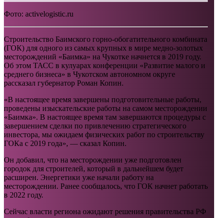
Фото: activelogistic.ru
Строительство Баимского горно-обогатительного комбината
(ГОК) для одного из самых крупных в мире медно-золотых
месторождений «Баимка» на Чукотке начнется в 2019 году.
Об этом ТАСС в кулуарах конференции «Развитие малого и
среднего бизнеса» в Чукотском автономном округе
рассказал губернатор Роман Копин.
«В настоящее время завершены подготовительные работы,
проведены изыскательские работы на самом месторождении
«Баимка». В настоящее время там завершаются процедуры с
завершением сделки по привлечению стратегического
инвестора, мы ожидаем физических работ по строительству
ГОКа с 2019 года», — сказал Копин.
Он добавил, что на месторождении уже подготовлен
городок для строителей, который в дальнейшем будет
расширен. Энергетики уже начали работу на
месторождении. Ранее сообщалось, что ГОК начнет работать
в 2022 году.
Сейчас власти региона ожидают решения правительства РФ