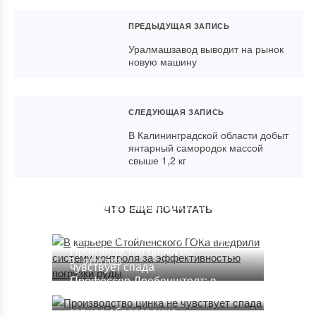
ПРЕДЫДУЩАЯ ЗАПИСЬ
Уралмашзавод выводит на рынок
новую машину
СЛЕДУЮЩАЯ ЗАПИСЬ
В Калининградской области добыт
янтарный самородок массой
свыше 1,2 кг
В карьере Стойленского ГОКа
ЧТО ЕЩЕ ПОЧИТАТЬ
внедрили систему контроля за
эффективностью погрузки руды
Производство цинка не
03.09.2023
чувствует спада
Профессор Дребенштедт: в
29.09.2016
России самое сильное в мире
горное образование