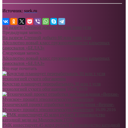
Источник:
suek.ru
На разрезе Степной добыто 60 млн тонн угля
Предыдущая запись
На разрезе Степной добыто 60 млн тонн угля
Абсолютно новый класс грузоподъемности карьерных
самосвалов «БЕЛАЗ»
Следующая запись
Абсолютно новый класс грузоподъемности карьерных
самосвалов «БЕЛАЗ»
Что еще почитать
Коулстар планирует перерабатывать 30 млн т угля
технологией сухого обогащения
16.06.2019
Технический проект отработки месторождения «Верхне-
Мунское» прошёл этнологическую экспертизу
16.09.2016
РМК инвестирует 45 млрд рублей в производство катодной