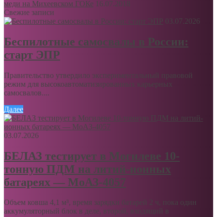
меди на Михеевском ГОКе
16.07.2018
Свежие записи
03.07.2026
Беспилотные самосвалы в России:
старт ЭПР
Правительство утвердило экспериментальный правовой
режим для высокоавтоматизированных карьерных
самосвалов....
Далее
03.07.2026
БЕЛАЗ тестирует в Могилеве 10-
тонную ПДМ на литий-ионных
батареях — МоАЗ-4057
Объем ковша 4,1 м³, время зарядки батарей 2 ч, пока один
аккумуляторный блок в деле, второй, входящий в