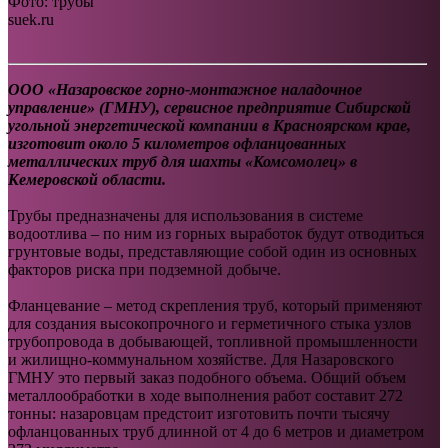
Фото: трубы
suek.ru
ООО «Назаровское горно-монтажное наладочное
управление» (ГМНУ), сервисное предприятие Сибирской
угольной энергетической компании в Красноярском крае,
изготовит около 5 километров офланцованных
металлических труб для шахты «Комсомолец» в
Кемеровской области.
Трубы предназначены для использования в системе
водоотлива – по ним из горных выработок будут отводиться
грунтовые воды, представляющие собой один из основных
факторов риска при подземной добыче.
Фланцевание – метод скрепления труб, который применяют
для создания высокопрочного и герметичного стыка узлов
трубопровода в добывающей, топливной промышленности
и жилищно-коммунальном хозяйстве. Для Назаровского
ГМНУ это первый заказ подобного объема. Общий объем
металлообработки в ходе выполнения работ составит 272
тонны: назаровцам предстоит изготовить почти тысячу
офланцованных труб длинной от 4 до 6 метров и диаметром