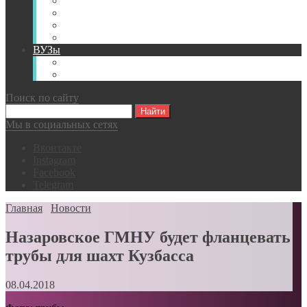
Книги
Видео
Классификации
Английский для горняков
ВУЗы
Российские образовательные учреждения
Зарубежные образовательные учреждения
Поиск по сайту
Мы в социальных сетях
Вконтакте
Instagram
Facebook
Telegram
Главная
Новости
Назаровское ГМНУ будет фланцевать
трубы для шахт Кузбасса
08.04.2018