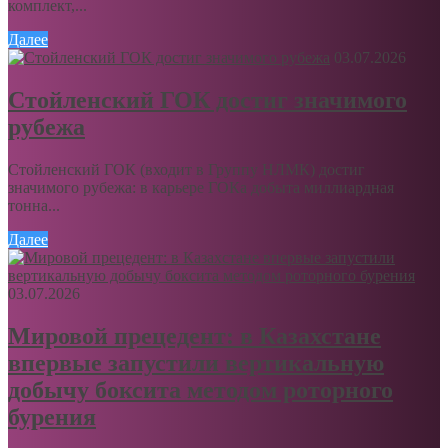
комплект,...
Далее
03.07.2026
Стойленский ГОК достиг значимого
рубежа
Стойленский ГОК (входит в Группу НЛМК) достиг
значимого рубежа: в карьере ГОКа добыта миллиардная
тонна...
Далее
03.07.2026
Мировой прецедент: в Казахстане
впервые запустили вертикальную
добычу боксита методом роторного
бурения