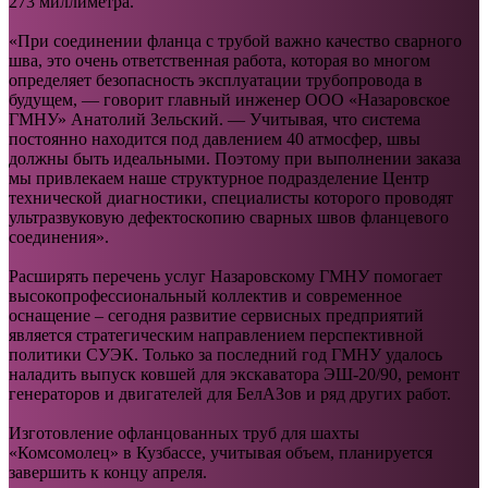
273 миллиметра.
«При соединении фланца с трубой важно качество сварного
шва, это очень ответственная работа, которая во многом
определяет безопасность эксплуатации трубопровода в
будущем, — говорит главный инженер ООО «Назаровское
ГМНУ» Анатолий Зельский. — Учитывая, что система
постоянно находится под давлением 40 атмосфер, швы
должны быть идеальными. Поэтому при выполнении заказа
мы привлекаем наше структурное подразделение Центр
технической диагностики, специалисты которого проводят
ультразвуковую дефектоскопию сварных швов фланцевого
соединения».
Расширять перечень услуг Назаровскому ГМНУ помогает
высокопрофессиональный коллектив и современное
оснащение – сегодня развитие сервисных предприятий
является стратегическим направлением перспективной
политики СУЭК. Только за последний год ГМНУ удалось
наладить выпуск ковшей для экскаватора ЭШ-20/90, ремонт
генераторов и двигателей для БелАЗов и ряд других работ.
Изготовление офланцованных труб для шахты
«Комсомолец» в Кузбассе, учитывая объем, планируется
завершить к концу апреля.