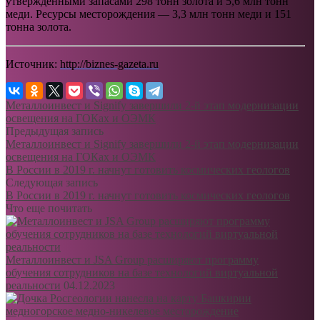
утвержденными запасами 298 тонн золота и 5,6 млн тонн
меди. Ресурсы месторождения — 3,3 млн тонн меди и 151
тонна золота.
Источник:
http://biznes-gazeta.ru
Металлоинвест и Signify завершили 2-й этап модернизации
освещения на ГОКах и ОЭМК
Предыдущая запись
Металлоинвест и Signify завершили 2-й этап модернизации
освещения на ГОКах и ОЭМК
В России в 2019 г. начнут готовить космических геологов
Следующая запись
В России в 2019 г. начнут готовить космических геологов
Что еще почитать
Металлоинвест и JSA Group расширяют программу
обучения сотрудников на базе технологий виртуальной
реальности
04.12.2023