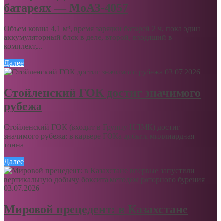
батареях — МоАЗ-4057
Объем ковша 4,1 м³, время зарядки батарей 2 ч, пока один
аккумуляторный блок в деле, второй, входящий в
комплект,...
Далее
03.07.2026
Стойленский ГОК достиг значимого
рубежа
Стойленский ГОК (входит в Группу НЛМК) достиг
значимого рубежа: в карьере ГОКа добыта миллиардная
тонна...
Далее
03.07.2026
Мировой прецедент: в Казахстане