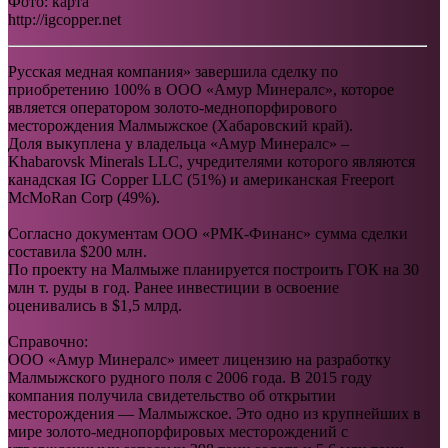
Фото: карта
http://igcopper.net
Русская медная компания» завершила сделку по
приобретению 100% в ООО «Амур Минералс», которое
является оператором золото-меднопорфирового
месторождения Малмыжское (Хабаровский край).
Доля выкуплена у владельца «Амур Минералс» –
Khabarovsk Minerals LLC, учредителями которого являются
канадская IG Copper LLC (51%) и американская Freeport
McMoRan Corp (49%).
Согласно документам ООО «РМК-Финанс» сумма сделки
составила $200 млн.
По проекту на Малмыже планируется построить ГОК на 30
млн т. руды в год. Ранее инвестиции в освоение
оценивались в $1,5 млрд.
Справочно:
ООО «Амур Минералс» имеет лицензию на разработку
Малмыжского рудного поля с 2006 года. В 2015 году
компания получила свидетельство об открытии
месторождения — Малмыжское. Это одно из крупнейших в
мире золото-меднопорфировых месторождений с