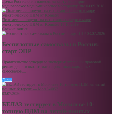
Дочка Росгеологии нанесла на карту Башкирии
медногорское медно-никелевое месторождение
04.09.2018
Полиметалл получит на испытания первую в мире
электрическую ПДМ от Komatsu
18.10.2019
Свежие записи
03.07.2026
Беспилотные самосвалы в России:
старт ЭПР
Правительство утвердило экспериментальный правовой
режим для высокоавтоматизированных карьерных
самосвалов....
Далее
03.07.2026
БЕЛАЗ тестирует в Могилеве 10-
тонную ПДМ на литий-ионных