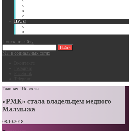
Книги
Видео
Классификации
Английский для горняков
ВУЗы
Российские образовательные учреждения
Зарубежные образовательные учреждения
Поиск по сайту
Мы в социальных сетях
Вконтакте
Instagram
Facebook
Telegram
Главная
Новости
«РМК» стала владельцем медного
Малмыжа
08.10.2018