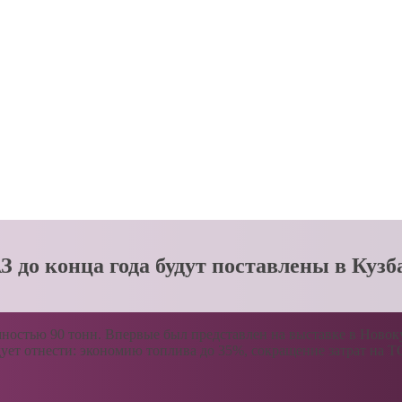
 до конца года будут поставлены в Кузб
стью 90 тонн. Впервые был представлен на выставке в Новокуз
дует отнести: экономию топлива до 35%, сокращение затрат на Т