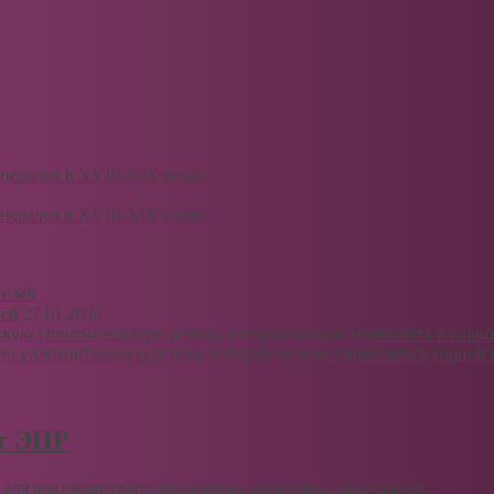
нералов в XVIII-XIX веках
нералов в XVIII-XIX веках
лей
27.01.2020
ую уплотнительную резину, которую можно применять в горно
рт ЭПР
для высокоавтоматизированных карьерных самосвалов....