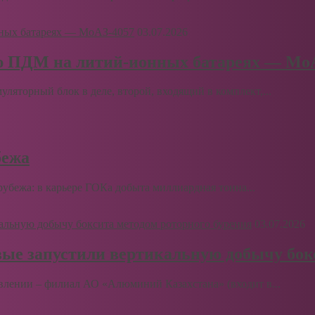
03.07.2026
ю ПДМ на литий-ионных батареях — Мо
муляторный блок в деле, второй, входящий в комплект,...
бежа
бежа: в карьере ГОКа добыта миллиардная тонна...
03.07.2026
вые запустили вертикальную добычу бок
влении – филиал АО «Алюминий Казахстана» (входит в...