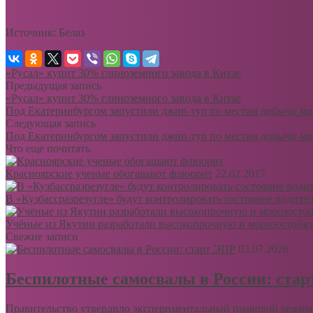
Источник: Белаз
«Русал» купит 30% глиноземного завода в Китае
Предыдущая запись
«Русал» купит 30% глиноземного завода в Китае
Под Екатеринбургом запустили джип-тур по местам добычи ми
Следующая запись
Под Екатеринбургом запустили джип-тур по местам добычи ми
Что еще почитать
Красноярские ученые обогащают флюорит
22.02.2017
В «Кузбассразрезугле» будут контролировать состояние водите
Учёные из Якутии разработали высокопрочную и морозостойк
Свежие записи
03.07.2026
Беспилотные самосвалы в России: ста
Правительство утвердило экспериментальный правовой режим 