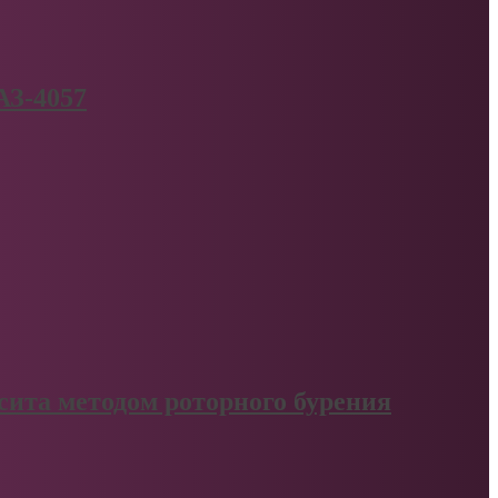
АЗ-4057
сита методом роторного бурения