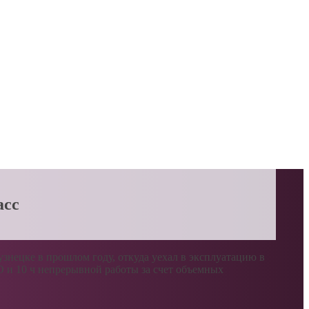
асс
нецке в прошлом году, откуда уехал в эксплуатацию в
О и 10 ч непрерывной работы за счет объемных