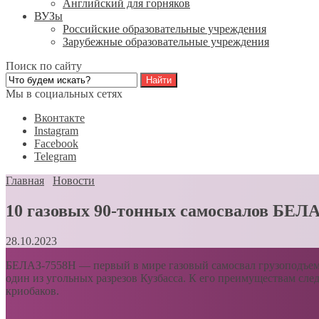
Английский для горняков
ВУЗы
Российские образовательные учреждения
Зарубежные образовательные учреждения
Поиск по сайту
Мы в социальных сетях
Вконтакте
Instagram
Facebook
Telegram
Главная
Новости
10 газовых 90-тонных самосвалов БЕЛАЗ
28.10.2023
БЕЛАЗ-7558Н — первый в мире газовый самосвал грузоподъемно
один из угольных разрезов Кузбасса. К его преимуществам сле
криобаков.