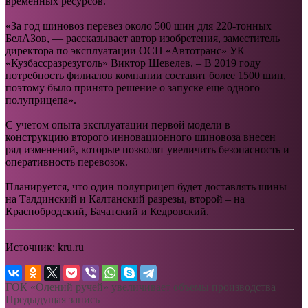
временных ресурсов.
«За год шиновоз перевез около 500 шин для 220-тонных
БелАЗов, — рассказывает автор изобретения, заместитель
директора по эксплуатации ОСП «Автотранс» УК
«Кузбассразрезуголь» Виктор Шевелев. – В 2019 году
потребность филиалов компании составит более 1500 шин,
поэтому было принято решение о запуске еще одного
полуприцепа».
С учетом опыта эксплуатации первой модели в
конструкцию второго инновационного шиновоза внесен
ряд изменений, которые позволят увеличить безопасность и
оперативность перевозок.
Планируется, что один полуприцеп будет доставлять шины
на Талдинский и Калтанский разрезы, второй – на
Краснобродский, Бачатский и Кедровский.
Источник:
kru.ru
ГОК «Олений ручей» увеличивает объемы производства
Предыдущая запись