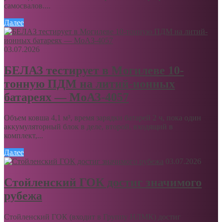
самосвалов....
Далее
03.07.2026
БЕЛАЗ тестирует в Могилеве 10-
тонную ПДМ на литий-ионных
батареях — МоАЗ-4057
Объем ковша 4,1 м³, время зарядки батарей 2 ч, пока один
аккумуляторный блок в деле, второй, входящий в
комплект,...
Далее
03.07.2026
Стойленский ГОК достиг значимого
рубежа
Стойленский ГОК (входит в Группу НЛМК) достиг