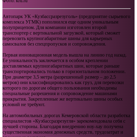
Фото: kru.ru
Автопарк УК «Кузбассразрезуголь» (предприятие сырьевого
комплекса УГМК) пополнился еще одним уникальным
полуприцепом. Для компании изготовлен второй
транспортер с вертикальной загрузкой, который сможет
перевозить крупногабаритные шины для карьерных
самосвалов без спецпропусков и сопровождения.
Первая инновационная модель вышла на линию год назад.
Ее уникальность заключается в особом креплении
доставляемых крупногабаритных шин, которые раньше
транспортировались только в горизонтальном положении.
При диаметре 3,5 метра (разрешенный размер – до 2,5
метров) они классифицировались как груз, для перевозки
которого по дорогам общего пользования необходимы
специальные разрешения и сопровождение машинами
прикрытия. Закрепленные же вертикально шины особых
условий не требуют.
На автомобильных дорогах Кемеровской области разработка
специалистов «Кузбассразрезугля» зарекомендовала себя с
лучшей стороны. Благодаря внедрению ноу-хау получена
существенная экономия денежных средств, трудозатрат и