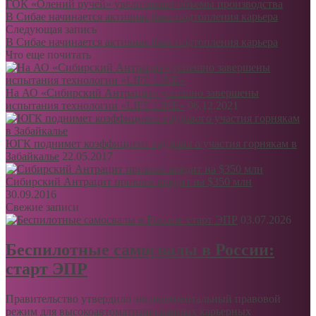
ГОК «Олений ручей» увеличивает объемы производства
В Сибае начинается активная фаза подтопления карьера
Следующая запись
В Сибае начинается активная фаза подтопления карьера
Что еще почитать
На АО «Сибирский Антрацит» успешно завершены
испытания технологии «LIFE LINE»
06.12.2021
ЮГК поднимет коэффициент трудового участия горнякам в
Забайкалье
22.05.2017
Сибирский Антрацит привлек кредит на $350 млн
30.09.2016
Свежие записи
03.07.2026
Беспилотные самосвалы в России:
старт ЭПР
Правительство утвердило экспериментальный правовой
режим для высокоавтоматизированных карьерных