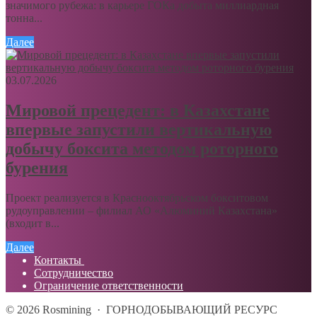
значимого рубежа: в карьере ГОКа добыта миллиардная
тонна...
Далее
03.07.2026
Мировой прецедент: в Казахстане
впервые запустили вертикальную
добычу боксита методом роторного
бурения
Проект реализуется в Краснооктябрьском бокситовом
рудоуправлении – филиал АО «Алюминий Казахстана»
(входит в...
Далее
Контакты
Сотрудничество
Ограничение ответственности
©
2026
Rosmining
·
ГОРНОДОБЫВАЮЩИЙ РЕСУРС