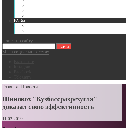
Книги
Видео
Классификации
Английский для горняков
ВУЗы
Российские образовательные учреждения
Зарубежные образовательные учреждения
Поиск по сайту
Мы в социальных сетях
Вконтакте
Instagram
Facebook
Telegram
Главная
Новости
Шиновоз "Кузбассразрезугля"
доказал свою эффективность
11.02.2019