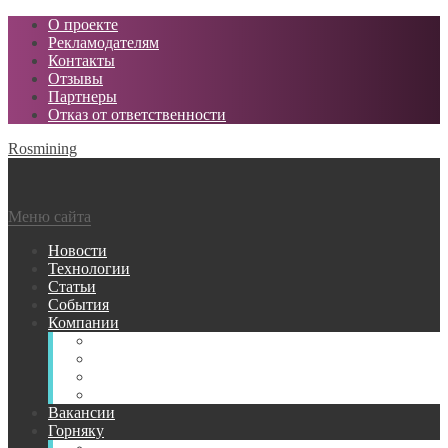
О проекте
Рекламодателям
Контакты
Отзывы
Партнеры
Отказ от ответственности
Rosmining
Меню сайта
Новости
Технологии
Статьи
События
Компании
Горнодобывающие
Поставщики МТР
Проектные
Сервисные
Вакансии
Горняку