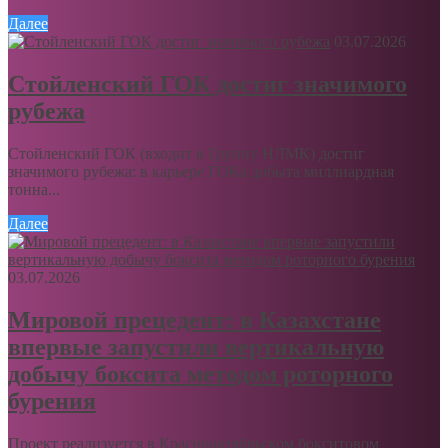
Далее
03.07.2026
Стойленский ГОК достиг значимого
рубежа
Стойленский ГОК (входит в Группу НЛМК) достиг
значимого рубежа: в карьере ГОКа добыта миллиардная
тонна...
Далее
03.07.2026
Мировой прецедент: в Казахстане
впервые запустили вертикальную
добычу боксита методом роторного
бурения
Проект реализуется в Краснооктябрьском бокситовом