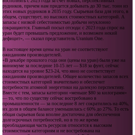
восполнять с 2023 года за счет новых, перспективных
рудников, причем нам придется добывать до 30 тыс. тонн из
этих новых рудников в 2035 году. Сырьевая база для этого, в
общем, существует, но высоких стоимостных категорий. А
запасы с низкой себестоимостью добычи неуклонно
сокращаются. Главный посыл отсюда: с 2023 года спрос на
уран будет превышать предложение, и возможен некий
дефицит», — сказал представитель Uranium One.
В настоящее время цены на уран не соответствуют
ожиданиям производителей.
«В декабре прошлого года они (цены на уран) были уже на
минимуме за последние 10-15 лет — $18 за фунт, сейчас
находятся на уровне $23-24, что явно не соответствует
ожиданиям производителей. Общее количество запасов всех
стоимостных категорий значительно и обеспечит
потребности атомной энергетики на далекую перспективу.
Вместе с тем, запасы категории «меньше $80 за килограмм»
— то, что по существу сейчас востребовано в
промышленности — за последние 8 лет сократились на 40%,
их доля в общем балансе уменьшилась с 60% до 27%. То есть
общая сырьевая база вполне достаточна для обеспечения
долгосрочных потребностей, но в то же время
преобладающая часть ресурсов относится к высоким
стоимостным категориям и не востребована на