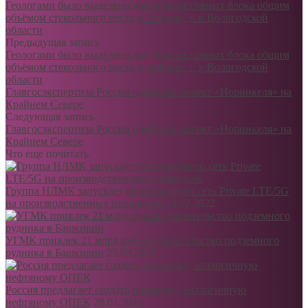
Геологами было выделено два перспективных блока общим
объёмом стекольного песка в 464 млн. т. в Вологодской
области
Предыдущая запись
Геологами было выделено два перспективных блока общим
объёмом стекольного песка в 464 млн. т. в Вологодской
области
Главгосэкспертиза России одобрила проект «Норникеля» на
Крайнем Севере
Следующая запись
Главгосэкспертиза России одобрила проект «Норникеля» на
Крайнем Севере
Что еще почитать
Группа НЛМК запускает беспроводную сеть Private LTE/5G
на производственных площадках
24.02.2022
УГМК привлек 21 млрд руб на строительство подземного
рудника в Башкирии
25.03.2019
Россия предлагает создать площадку, аналогичную
нефтяному ОПЕК
28.01.2024