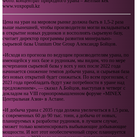
Фото: концентрат природного урана – желтый кек
www.voxpopuli.kz
Цена на уран на мировом рынке должна быть в 1,5-2 раза
выше нынешней, чтобы производители могли вкладываться
в открытие новых рудников и восполнять сырьевую базу,
считает директор программы развития минерально-
сырьевой базы Uranium One Group Александр Бойцов.
«Исходя из прогноза по ведущим производителям урана, по
имеющейся у них базе и рудникам, мы видим, что по мере
исчерпания сырьевой базы у всех у них после 2022 года
начинается снижение темпов добычи урана, и сырьевая база
без новых открытий будет снижаться. По всем прогнозам, с
2023 года преобладать будут уже потребности в уране над
предложением», — сказал А.Бойцов, выступая в четверг с
докладом на VIII горнопромышленном форуме «MINEX
Центральная Азия» в Астане.
«И добыча урана с 2035 года должна увеличиться в 1,5 раза,
с современных 60 до 90 тыс. тонн, а добыча от новых,
планируемых к разработке рудников, в лучшем случае,
сможет только компенсировать выбывающие добывающие
мощности. И вот этот необеспеченный спрос планируется