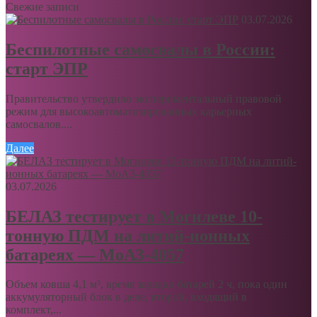
Свежие записи
03.07.2026
Беспилотные самосвалы в России:
старт ЭПР
Правительство утвердило экспериментальный правовой
режим для высокоавтоматизированных карьерных
самосвалов....
Далее
03.07.2026
БЕЛАЗ тестирует в Могилеве 10-
тонную ПДМ на литий-ионных
батареях — МоАЗ-4057
Объем ковша 4,1 м³, время зарядки батарей 2 ч, пока один
аккумуляторный блок в деле, второй, входящий в
комплект,...