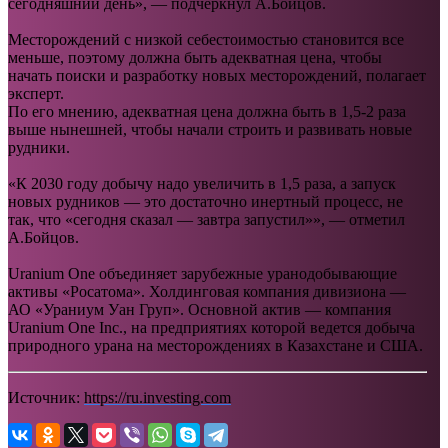
сегодняшний день», — подчеркнул А.Бойцов.
Месторождений с низкой себестоимостью становится все
меньше, поэтому должна быть адекватная цена, чтобы
начать поиски и разработку новых месторождений, полагает
эксперт.
По его мнению, адекватная цена должна быть в 1,5-2 раза
выше нынешней, чтобы начали строить и развивать новые
рудники.
«К 2030 году добычу надо увеличить в 1,5 раза, а запуск
новых рудников — это достаточно инертный процесс, не
так, что «сегодня сказал — завтра запустил»», — отметил
А.Бойцов.
Uranium One объединяет зарубежные уранодобывающие
активы «Росатома». Холдинговая компания дивизиона —
АО «Ураниум Уан Груп». Основной актив — компания
Uranium One Inc., на предприятиях которой ведется добыча
природного урана на месторождениях в Казахстане и США.
Источник:
https://ru.investing.com