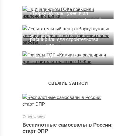
извлечение цинка
Испытательный центр
17.05.2021
«Воркутауголь» увеличил
количество направлений своей
работы
Границы ТОР «Камчатка»
26.12.2019
расширили для строительства
новых ГОКов
22.11.2018
СВЕЖИЕ ЗАПИСИ
03.07.2026
Беспилотные самосвалы в России:
старт ЭПР