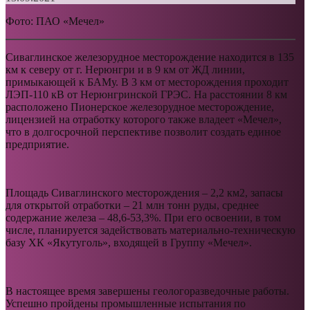
Фото: ПАО «Мечел»
Сиваглинское железорудное месторождение находится в 135
км к северу от г. Нерюнгри и в 9 км от ЖД линии,
примыкающей к БАМу. В 3 км от месторождения проходит
ЛЭП-110 кВ от Нерюнгринской ГРЭС. На расстоянии 8 км
расположено Пионерское железорудное месторождение,
лицензией на отработку которого также владеет «Мечел»,
что в долгосрочной перспективе позволит создать единое
предприятие.
Площадь Сиваглинского месторождения – 2,2 км2, запасы
для открытой отработки – 21 млн тонн руды, среднее
содержание железа – 48,6-53,3%. При его освоении, в том
числе, планируется задействовать материально-техническую
базу ХК «Якутуголь», входящей в Группу «Мечел».
В настоящее время завершены геологоразведочные работы.
Успешно пройдены промышленные испытания по