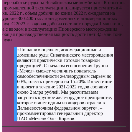
переработке руды на Челябинском меткомбинате. К опытно-
промышленной эксплуатации планируется приступить в 4
кв. 2022 г., объем добычи до конца 2022 г. ожидается на
уровне 300-400 тыс. тонн доменных и агломерационных
руд. С 2023 г. годовая добыча составит порядка 1 млн тонн,
а с вводом в эксплуатацию Пионерского месторождения
общая производственная мощность достигнет 3,5 млн тонн
руды.
«По нашим оценкам, агломерационные и
доменные руды Сиваглинского месторождения
являются практически готовой товарной
продукцией. С началом его освоения Группа
«Мечел» сможет увеличить показатель
самообеспеченности железорудным сырьем до
60%, то есть примерно на 15-20%. Инвестиции
в проект в течение 2021-2022 годов составят
около 2 млрд рублей. Мы рассчитываем
запустить крупное железорудное предприятие,
которое станет одним из лидеров отрасли в
Дальневосточном федеральном округе», –
прокомментировал генеральный директор
ПАО «Мечел» Олег Коржов.