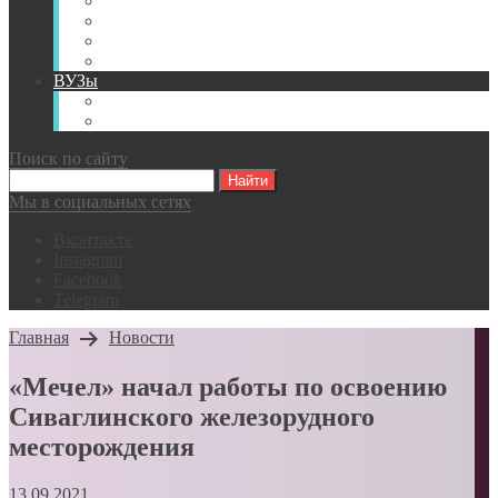
Книги
Видео
Классификации
Английский для горняков
ВУЗы
Российские образовательные учреждения
Зарубежные образовательные учреждения
Поиск по сайту
Мы в социальных сетях
Вконтакте
Instagram
Facebook
Telegram
Главная
Новости
«Мечел» начал работы по освоению
Сиваглинского железорудного
месторождения
13.09.2021