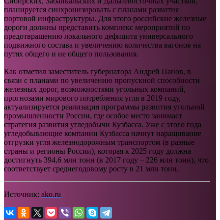
Сибирских, Забайкальских и Дальневосточных участков,
планируется синхронизировать с планами развития
портовой инфраструктуры. Для этого российские железные
дороги должны представить комплекс мероприятий по
предотвращению локального дефицита универсального
подвижного состава и увеличению количества вагонов на
путях общего и не общего пользования.
Как отметил заместитель губернатора Андрей Панов, в
связи с планами по увеличению пропускной способности
железных дорог, возможностями угольных компаний,
прогнозами мирового потребления угля в 2019 году,
актуализируется реализация программы развития угольной
промышленности России, где особое место занимает
стратегия развития угледобычи Кузбасса. Уже с этого года
угледобывающие компании Кузбасса начнут наращивание
отгрузки угля железнодорожным транспортом (в разные
страны и регионы России), которая к 2025 году должна
достигнуть 394,6 млн тонн (в 2017 году – 226 млн тонн), что
соответствует среднегодовому росту в 21 млн тонн.
Источник:
ako.ru