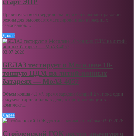
старт ЭПР
Правительство утвердило экспериментальный правовой
режим для высокоавтоматизированных карьерных
самосвалов....
Далее
03.07.2026
БЕЛАЗ тестирует в Могилеве 10-
тонную ПДМ на литий-ионных
батареях — МоАЗ-4057
Объем ковша 4,1 м³, время зарядки батарей 2 ч, пока один
аккумуляторный блок в деле, второй, входящий в
комплект,...
Далее
03.07.2026
Стойленский ГОК достиг значимого