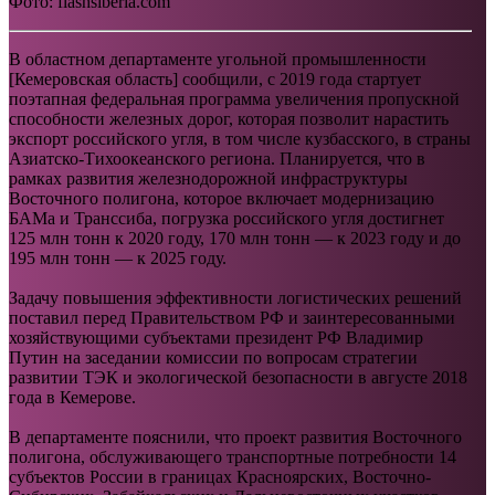
Фото: flashsiberia.com
В областном департаменте угольной промышленности
[Кемеровская область] сообщили, с 2019 года стартует
поэтапная федеральная программа увеличения пропускной
способности железных дорог, которая позволит нарастить
экспорт российского угля, в том числе кузбасского, в страны
Азиатско-Тихоокеанского региона. Планируется, что в
рамках развития железнодорожной инфраструктуры
Восточного полигона, которое включает модернизацию
БАМа и Транссиба, погрузка российского угля достигнет
125 млн тонн к 2020 году, 170 млн тонн — к 2023 году и до
195 млн тонн — к 2025 году.
Задачу повышения эффективности логистических решений
поставил перед Правительством РФ и заинтересованными
хозяйствующими субъектами президент РФ Владимир
Путин на заседании комиссии по вопросам стратегии
развитии ТЭК и экологической безопасности в августе 2018
года в Кемерове.
В департаменте пояснили, что проект развития Восточного
полигона, обслуживающего транспортные потребности 14
субъектов России в границах Красноярских, Восточно-