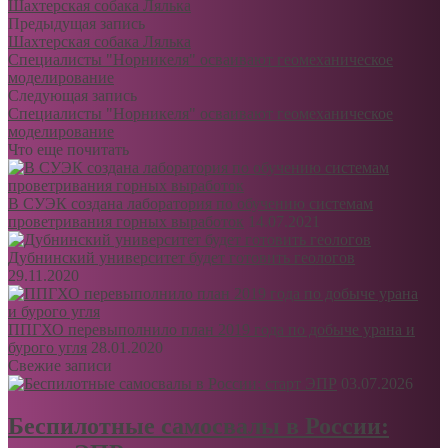
Шахтерская собака Лялька
Предыдущая запись
Шахтерская собака Лялька
Специалисты "Норникеля" осваивают геомеханическое
моделирование
Следующая запись
Специалисты "Норникеля" осваивают геомеханическое
моделирование
Что еще почитать
В СУЭК создана лаборатория по обучению системам
проветривания горных выработок
14.07.2021
Дубнинский университет будет готовить геологов
29.11.2020
ППГХО перевыполнило план 2019 года по добыче урана и
бурого угля
28.01.2020
Свежие записи
03.07.2026
Беспилотные самосвалы в России: