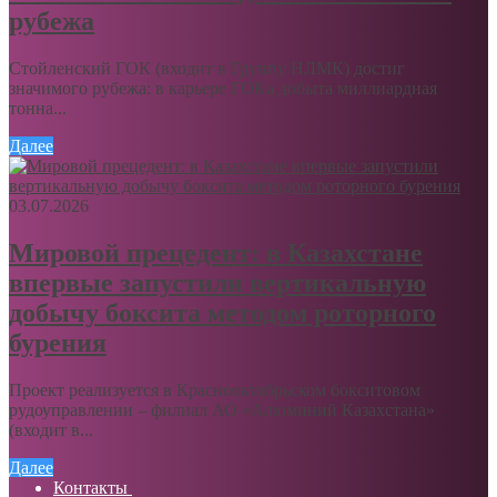
рубежа
Стойленский ГОК (входит в Группу НЛМК) достиг
значимого рубежа: в карьере ГОКа добыта миллиардная
тонна...
Далее
03.07.2026
Мировой прецедент: в Казахстане
впервые запустили вертикальную
добычу боксита методом роторного
бурения
Проект реализуется в Краснооктябрьском бокситовом
рудоуправлении – филиал АО «Алюминий Казахстана»
(входит в...
Далее
Контакты