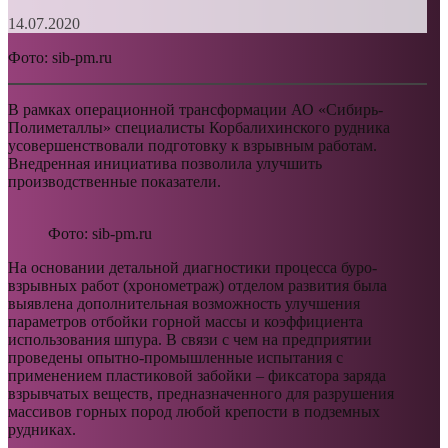
14.07.2020
Фото: sib-pm.ru
В рамках операционной трансформации АО «Сибирь-
Полиметаллы» специалисты Корбалихинского рудника
усовершенствовали подготовку к взрывным работам.
Внедренная инициатива позволила улучшить
производственные показатели.
Фото: sib-pm.ru
На основании детальной диагностики процесса буро-
взрывных работ (хронометраж) отделом развития была
выявлена дополнительная возможность улучшения
параметров отбойки горной массы и коэффициента
использования шпура. В связи с чем на предприятии
проведены опытно-промышленные испытания с
применением пластиковой забойки – фиксатора заряда
взрывчатых веществ, предназначенного для разрушения
массивов горных пород любой крепости в подземных
рудниках.