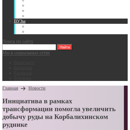
Книги
Видео
Классификации
Английский для горняков
ВУЗы
Российские образовательные учреждения
Зарубежные образовательные учреждения
Поиск по сайту
Мы в социальных сетях
Вконтакте
Instagram
Facebook
Telegram
Главная
Новости
Инициатива в рамках
трансформации помогла увеличить
добычу руды на Корбалихинском
руднике