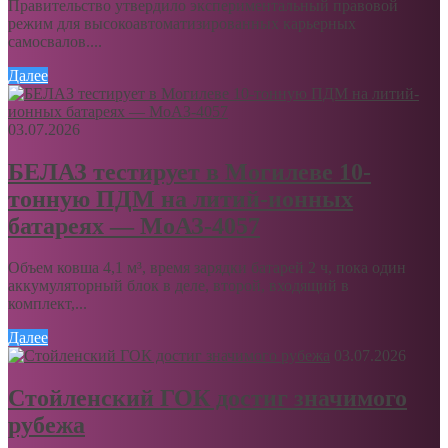
Правительство утвердило экспериментальный правовой
режим для высокоавтоматизированных карьерных
самосвалов....
Далее
03.07.2026
БЕЛАЗ тестирует в Могилеве 10-
тонную ПДМ на литий-ионных
батареях — МоАЗ-4057
Объем ковша 4,1 м³, время зарядки батарей 2 ч, пока один
аккумуляторный блок в деле, второй, входящий в
комплект,...
Далее
03.07.2026
Стойленский ГОК достиг значимого
рубежа