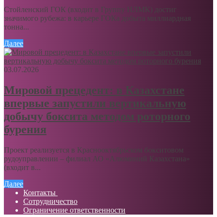
Стойленский ГОК (входит в Группу НЛМК) достиг
значимого рубежа: в карьере ГОКа добыта миллиардная
тонна...
Далее
03.07.2026
Мировой прецедент: в Казахстане
впервые запустили вертикальную
добычу боксита методом роторного
бурения
Проект реализуется в Краснооктябрьском бокситовом
рудоуправлении – филиал АО «Алюминий Казахстана»
(входит в...
Далее
Контакты
Сотрудничество
Ограничение ответственности