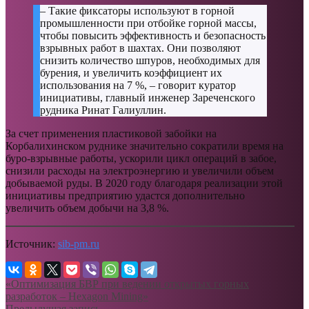
– Такие фиксаторы используют в горной
промышленности при отбойке горной массы,
чтобы повысить эффективность и безопасность
взрывных работ в шахтах. Они позволяют
снизить количество шпуров, необходимых для
бурения, и увеличить коэффициент их
использования на 7 %, – говорит куратор
инициативы, главный инженер Зареченского
рудника Ринат Галиуллин.
За счет применения пластиковой забойки на
Корбалихинском руднике значительно сократили время на
буро-взрывные работы, ускорили цикл операций в забое,
снизили расходы на электроэнергию и увеличили объем
добываемой руды. В 2020 году благодаря реализации этой
инициативы предприятию удастся дополнительно
увеличить объем добычи на 3,8 %.
Источник:
sib-pm.ru
«Оптимизация БВР при ведении открытых горных
разработок – Hexagon Mining»
Предыдущая запись