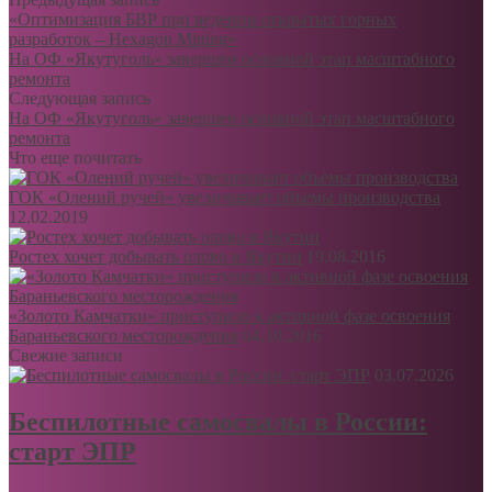
«Оптимизация БВР при ведении открытых горных
разработок – Hexagon Mining»
На ОФ «Якутуголь» завершен основной этап масштабного
ремонта
Следующая запись
На ОФ «Якутуголь» завершен основной этап масштабного
ремонта
Что еще почитать
ГОК «Олений ручей» увеличивает объемы производства
12.02.2019
Ростех хочет добывать олово в Якутии
19.08.2016
«Золото Камчатки» приступило к активной фазе освоения
Бараньевского месторождения
04.10.2016
Свежие записи
03.07.2026
Беспилотные самосвалы в России:
старт ЭПР