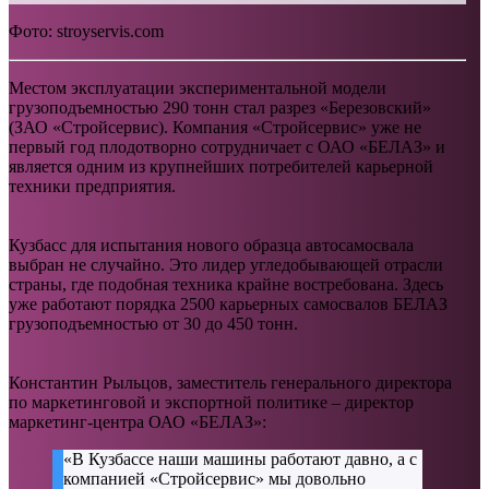
Фото: stroyservis.com
Местом эксплуатации экспериментальной модели
грузоподъемностью 290 тонн стал разрез «Березовский»
(ЗАО «Стройсервис). Компания «Стройсервис» уже не
первый год плодотворно сотрудничает с ОАО «БЕЛАЗ» и
является одним из крупнейших потребителей карьерной
техники предприятия.
Кузбасс для испытания нового образца автосамосвала
выбран не случайно. Это лидер угледобывающей отрасли
страны, где подобная техника крайне востребована. Здесь
уже работают порядка 2500 карьерных самосвалов БЕЛАЗ
грузоподъемностью от 30 до 450 тонн.
Константин Рыльцов, заместитель генерального директора
по маркетинговой и экспортной политике – директор
маркетинг-центра ОАО «БЕЛАЗ»:
«В Кузбассе наши машины работают давно, а с
компанией «Стройсервис» мы довольно