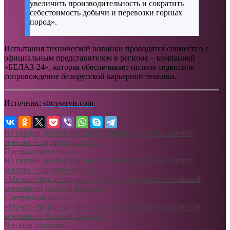
увеличить производительность и сократить
себестоимость добычи и перевозки горных
пород».
Испытания технической новинки проводятся совместно с
официальным представителем в регионе – компанией
«БЕЛАЗ-24», которая обеспечивает полное сервисное
сопровождение белорусской карьерной техники.
Источник:
stroyservis.com
На секции дообогащения Стойленского ГОКа начали
монтаж «сэндвич»-панелей
Предыдущая запись
На секции дообогащения Стойленского ГОКа начали
монтаж «сэндвич»-панелей
«Мечел» подписал долгосрочный контракт с китайской
компанией Baosteel Resources
Следующая запись
«Мечел» подписал долгосрочный контракт с китайской
компанией Baosteel Resources
Что еще почитать