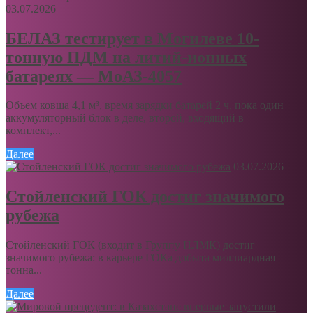
03.07.2026
БЕЛАЗ тестирует в Могилеве 10-
тонную ПДМ на литий-ионных
батареях — МоАЗ-4057
Объем ковша 4,1 м³, время зарядки батарей 2 ч, пока один
аккумуляторный блок в деле, второй, входящий в
комплект,...
Далее
03.07.2026
Стойленский ГОК достиг значимого
рубежа
Стойленский ГОК (входит в Группу НЛМК) достиг
значимого рубежа: в карьере ГОКа добыта миллиардная
тонна...
Далее