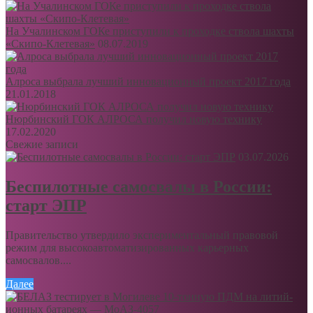
На Учалинском ГОКе приступили к проходке ствола шахты
«Скипо-Клетевая»
08.07.2019
Алроса выбрала лучший инновационный проект 2017 года
21.01.2018
Нюрбинский ГОК АЛРОСА получил новую технику
17.02.2020
Свежие записи
03.07.2026
Беспилотные самосвалы в России:
старт ЭПР
Правительство утвердило экспериментальный правовой
режим для высокоавтоматизированных карьерных
самосвалов....
Далее