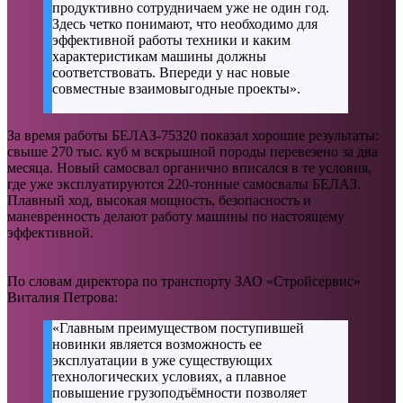
продуктивно сотрудничаем уже не один год.
Здесь четко понимают, что необходимо для
эффективной работы техники и каким
характеристикам машины должны
соответствовать. Впереди у нас новые
совместные взаимовыгодные проекты».
За время работы БЕЛАЗ-75320 показал хорошие результаты:
свыше 270 тыс. куб м вскрышной породы перевезено за два
месяца. Новый самосвал органично вписался в те условия,
где уже эксплуатируются 220-тонные самосвалы БЕЛАЗ.
Плавный ход, высокая мощность, безопасность и
маневренность делают работу машины по настоящему
эффективной.
По словам директора по транспорту ЗАО «Стройсервис»
Виталия Петрова:
«Главным преимуществом поступившей
новинки является возможность ее
эксплуатации в уже существующих
технологических условиях, а плавное
повышение грузоподъёмности позволяет