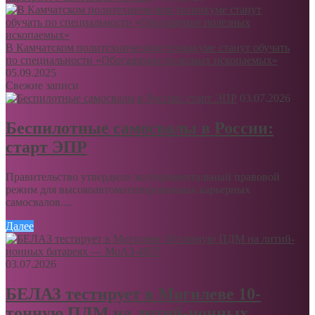
В Камчатском политехническом техникуме станут обучать
по специальности «Обогащение полезных ископаемых»
05.09.2025
Свежие записи
03.07.2026
Беспилотные самосвалы в России:
старт ЭПР
Правительство утвердило экспериментальный правовой
режим для высокоавтоматизированных карьерных
самосвалов....
Далее
03.07.2026
БЕЛАЗ тестирует в Могилеве 10-
тонную ПДМ на литий-ионных