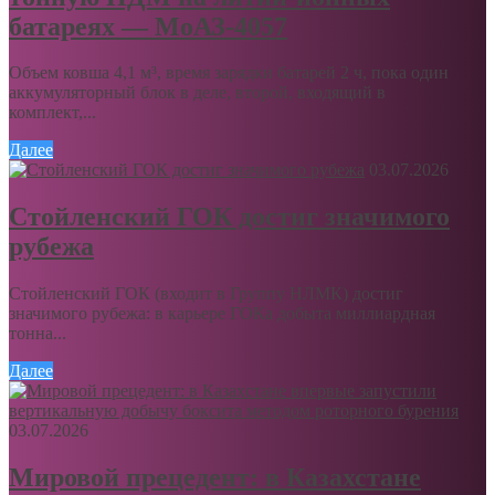
батареях — МоАЗ-4057
Объем ковша 4,1 м³, время зарядки батарей 2 ч, пока один
аккумуляторный блок в деле, второй, входящий в
комплект,...
Далее
03.07.2026
Стойленский ГОК достиг значимого
рубежа
Стойленский ГОК (входит в Группу НЛМК) достиг
значимого рубежа: в карьере ГОКа добыта миллиардная
тонна...
Далее
03.07.2026
Мировой прецедент: в Казахстане