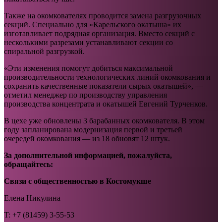
Также на окомкователях проводится замена разгрузочных
секций. Специально для «Карельского окатыша» их
изготавливает подрядная организация. Вместо секций с
несколькими разрезами устанавливают секции со
спиральной разгрузкой.
«Эти изменения помогут добиться максимальной
производительности технологических линий окомкования и
сохранить качественные показатели сырых окатышей», —
отметил менеджер по производству управления
производства концентрата и окатышей Евгений Турченков.
В цехе уже обновлены 3 барабанных окомкователя. В этом
году запланирована модернизация первой и третьей
очередей окомкования — из 18 обновят 12 штук.
За дополнительной информацией, пожалуйста,
обращайтесь:
Связи с общественностью
в Костомукше
Елена Никулина
T: +7 (81459) 3-55-53