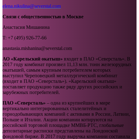
elena
.
nikulina
@
severstal
.
com
Связи с общественностью в Москве
Анастасия Мишанина
T: +7 (495) 926-77-66
anastasia.mishanina@severstal.com
АО «Карельский окатыш»
входит в ПАО «Северсталь». В
2017 году комбинат произвел 11,13 млн. тонн железорудных
окатышей, самым крупным потребителем которых
выступил Череповецкий металлургический комбинат
(входит в ПАО «Северсталь»). «Карельский окатыш»
поставляет продукцию также ряду других российских и
зарубежных потребителей.
ПАО «Северсталь»
– одна из крупнейших в мире
вертикально интегрированных сталелитейных и
горнодобывающих компаний c активами в России, Латвии,
Польше и Италии. Акции компании котируются на
российской торговой площадке ММВБ-РТС, глобальные
депозитарные расписки представлены на Лондонской
фондовой бирже. В 2017 году выручка компании составила