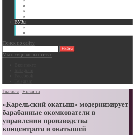
Книги
Видео
Классификации
Английский для горняков
ВУЗы
Российские образовательные учреждения
Зарубежные образовательные учреждения
Поиск по сайту
Мы в социальных сетях
Вконтакте
Instagram
Facebook
Telegram
Главная
Новости
«Карельский окатыш» модернизирует
барабанные окомкователи в
управлении производства
концентрата и окатышей