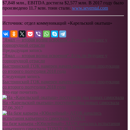
$7,848 млн., EBITDA достигла $2,577 млн. В 2017 году было
произведено 11.7 млн. тонн стали.
www.severstal.com
Источник: отдел коммуникаций «Карельский окатыш»
"Ямал — вторая волна освоения". Есть ли будущее у
горнорудной отрасли
Предыдущая запись
"Ямал — вторая волна освоения". Есть ли будущее у
горнорудной отрасли
Быстринский ГОК намерен начать реализацию продукции
со второго полугодия 2018 года
Следующая запись
Быстринский ГОК намерен начать реализацию продукции
со второго полугодия 2018 года
Что еще почитать
На «Карельский окатыш» поступили два новых самосвала
27.06.2017
На базе карьера «Юбилейный» АГОК начались испытания
карьерного самосвала TONLY
06.11.2023