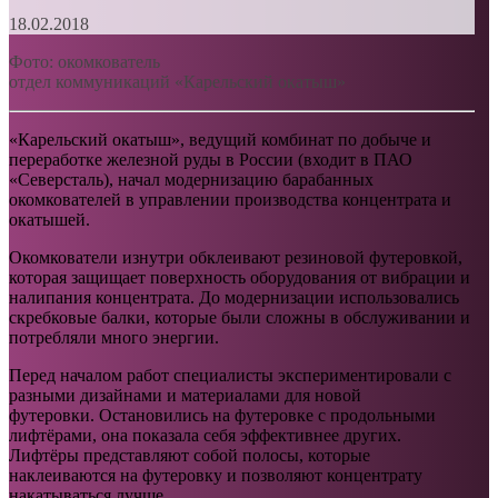
18.02.2018
Фото: окомкователь
отдел коммуникаций «Карельский окатыш»
«Карельский окатыш», ведущий комбинат по добыче и
переработке железной руды в России (входит в ПАО
«Северсталь), начал модернизацию барабанных
окомкователей в управлении производства концентрата и
окатышей.
Окомкователи изнутри обклеивают резиновой футеровкой,
которая защищает поверхность оборудования от вибрации и
налипания концентрата. До модернизации использовались
скребковые балки, которые были сложны в обслуживании и
потребляли много энергии.
Перед началом работ специалисты экспериментировали с
разными дизайнами и материалами для новой
футеровки. Остановились на футеровке с продольными
лифтёрами, она показала себя эффективнее других.
Лифтёры представляют собой полосы, которые
наклеиваются на футеровку и позволяют концентрату
накатываться лучше.