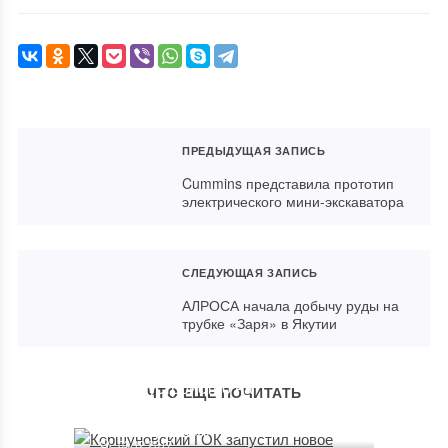
ПРЕДЫДУЩАЯ ЗАПИСЬ
Cummins представила прототип
электрического мини-экскаватора
СЛЕДУЮЩАЯ ЗАПИСЬ
АЛРОСА начала добычу руды на
трубке «Заря» в Якутии
Коршуновский ГОК запустил
новое устройство на
ЧТО ЕЩЕ ПОЧИТАТЬ
обогатительной фабрике
ЗФ «Норникеля» приобретает
03.12.2017