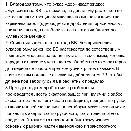
1. Благодаря тому, что рукав удерживает жидкое
эмульсионное ВВ в скважине, не давая ему растечься по
естественным трещинам массива повышается качество
взрывных работ (однородность дробления горной массы;
снижение выхода негабарита, на некоторых блоках до
нулевых значений);
2. Снижения удельного расхода ВВ. Без применения
рукавов эмульсионное ВВ растекается по естественным
трещинам массива, заполняя пустоты, тем самым, колонка
заряда в скважине уменьшается. Особенно это характерно
для первого, второго и предконтурных рядов скважин. В
связи с этим в данные скважины добавляются ВВ, чтобы
длинна под забойку была в расчетных пределах.
3 При однородном дроблении горной массы
производительность экватора выше; при наличии в забое
экскаватора большого числа негабарита, процесс погрузки
становится небезопасным т.к негабарит может скатиться и
привести к аварии как погрузочного, так и транспортного
средства. А также это приводит к быстрому износу
основных рабочих частей выемочного и транспортного