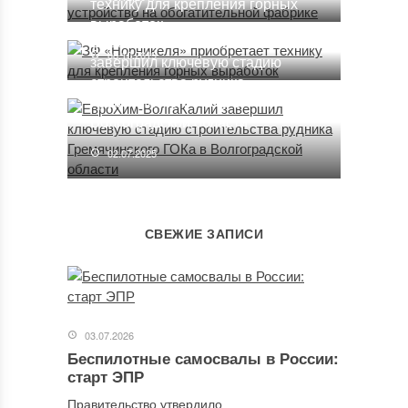
технику для крепления горных
выработок
ЕвроХим-ВолгаКалий
08.10.2019
завершил ключевую стадию
строительства рудника
Гремячинского ГОКа в
Волгоградской области
02.07.2025
СВЕЖИЕ ЗАПИСИ
03.07.2026
Беспилотные самосвалы в России:
старт ЭПР
Правительство утвердило