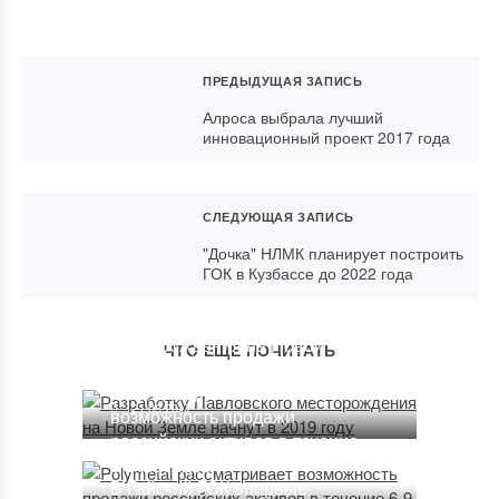
ПРЕДЫДУЩАЯ ЗАПИСЬ
Алроса выбрала лучший
инновационный проект 2017 года
СЛЕДУЮЩАЯ ЗАПИСЬ
"Дочка" НЛМК планирует построить
ГОК в Кузбассе до 2022 года
Разработку Павловского
месторождения на Новой
ЧТО ЕЩЕ ПОЧИТАТЬ
Земле начнут в 2019 году
Polymetal рассматривает
21.03.2017
возможность продажи
российских активов в течение
6-9 месяцев
В Гайский ГОК впервые