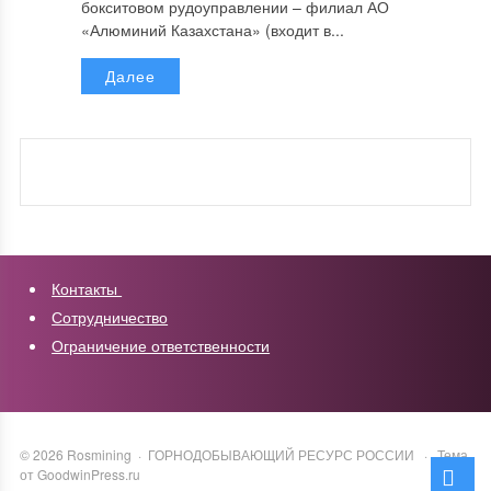
бокситовом рудоуправлении – филиал АО
«Алюминий Казахстана» (входит в...
Далее
Контакты
Сотрудничество
Ограничение ответственности
©
2026
Rosmining
·
ГОРНОДОБЫВАЮЩИЙ РЕСУРС РОССИИ
·
Тема
от GoodwinPress.ru