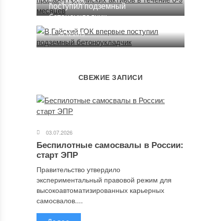
14.08.2023
поступил подземный
бетоноукладчик
25.12.2019
СВЕЖИЕ ЗАПИСИ
03.07.2026
Беспилотные самосвалы в России:
старт ЭПР
Правительство утвердило
экспериментальный правовой режим для
высокоавтоматизированных карьерных
самосвалов....