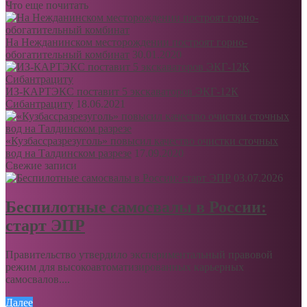
Что еще почитать
На Нежданинском месторождении построят горно-
обогатительный комбинат
30.01.2020
ИЗ-КАРТЭКС поставит 5 экскаваторов ЭКГ-12К
Сибантрациту
18.06.2021
«Кузбассразрезуголь» повысил качество очистки сточных
вод на Талдинском разрезе
17.09.2020
Свежие записи
03.07.2026
Беспилотные самосвалы в России:
старт ЭПР
Правительство утвердило экспериментальный правовой
режим для высокоавтоматизированных карьерных
самосвалов....
Далее