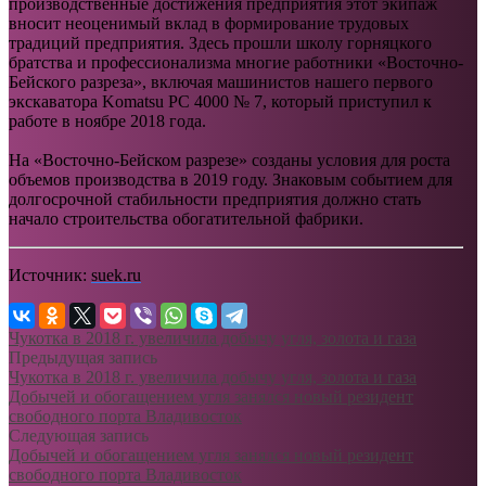
производственные достижения предприятия этот экипаж
вносит неоценимый вклад в формирование трудовых
традиций предприятия. Здесь прошли школу горняцкого
братства и профессионализма многие работники «Восточно-
Бейского разреза», включая машинистов нашего первого
экскаватора Komatsu РС 4000 № 7, который приступил к
работе в ноябре 2018 года.
На «Восточно-Бейском разрезе» созданы условия для роста
объемов производства в 2019 году. Знаковым событием для
долгосрочной стабильности предприятия должно стать
начало строительства обогатительной фабрики.
Источник:
suek.ru
Чукотка в 2018 г. увеличила добычу угля, золота и газа
Предыдущая запись
Чукотка в 2018 г. увеличила добычу угля, золота и газа
Добычей и обогащением угля занялся новый резидент
свободного порта Владивосток
Следующая запись
Добычей и обогащением угля занялся новый резидент
свободного порта Владивосток