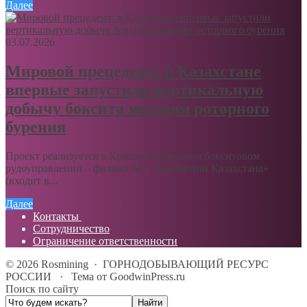
Далее
03.07.2026
Мировой прецедент: в Казахстане
впервые запустили вертикальную
добычу боксита методом роторного
бурения
Проект реализуется в Краснооктябрьском бокситовом
рудоуправлении – филиал АО «Алюминий Казахстана»
(входит в...
Далее
Контакты
Сотрудничество
Ограничение ответственности
©
2026
Rosmining
·
ГОРНОДОБЫВАЮЩИЙ РЕСУРС
РОССИИ
·
Тема от GoodwinPress.ru
Поиск по сайту