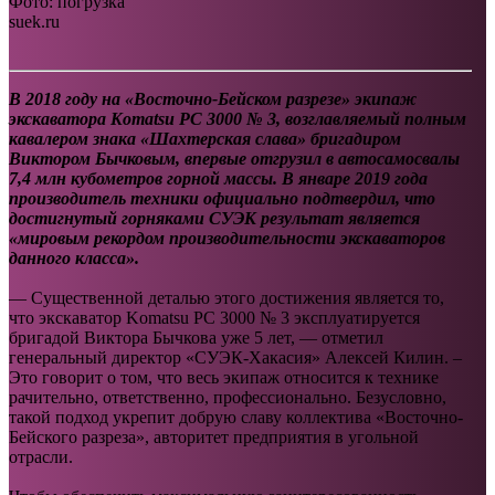
Фото: погрузка
suek.ru
В 2018 году на «Восточно-Бейском разрезе» экипаж
экскаватора Komatsu РС 3000 № 3, возглавляемый полным
кавалером знака «Шахтерская слава» бригадиром
Виктором Бычковым, впервые отгрузил в автосамосвалы
7,4 млн кубометров горной массы. В январе 2019 года
производитель техники официально подтвердил, что
достигнутый горняками СУЭК результат является
«мировым рекордом производительности экскаваторов
данного класса».
— Существенной деталью этого достижения является то,
что экскаватор Komatsu РС 3000 № 3 эксплуатируется
бригадой Виктора Бычкова уже 5 лет, — отметил
генеральный директор «СУЭК-Хакасия» Алексей Килин. –
Это говорит о том, что весь экипаж относится к технике
рачительно, ответственно, профессионально. Безусловно,
такой подход укрепит добрую славу коллектива «Восточно-
Бейского разреза», авторитет предприятия в угольной
отрасли.