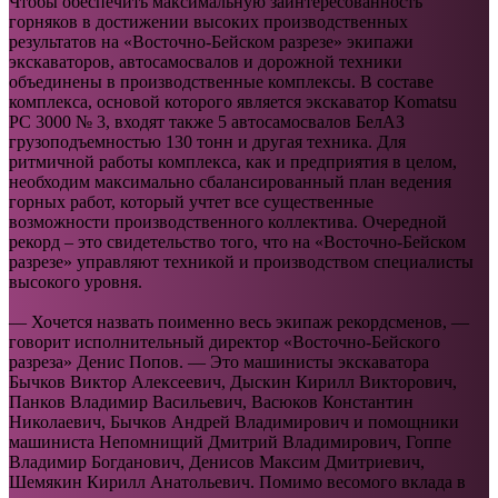
Чтобы обеспечить максимальную заинтересованность
горняков в достижении высоких производственных
результатов на «Восточно-Бейском разрезе» экипажи
экскаваторов, автосамосвалов и дорожной техники
объединены в производственные комплексы. В составе
комплекса, основой которого является экскаватор Komatsu
РС 3000 № 3, входят также 5 автосамосвалов БелАЗ
грузоподъемностью 130 тонн и другая техника. Для
ритмичной работы комплекса, как и предприятия в целом,
необходим максимально сбалансированный план ведения
горных работ, который учтет все существенные
возможности производственного коллектива. Очередной
рекорд – это свидетельство того, что на «Восточно-Бейском
разрезе» управляют техникой и производством специалисты
высокого уровня.
— Хочется назвать поименно весь экипаж рекордсменов, —
говорит исполнительный директор «Восточно-Бейского
разреза» Денис Попов. — Это машинисты экскаватора
Бычков Виктор Алексеевич, Дыскин Кирилл Викторович,
Панков Владимир Васильевич, Васюков Константин
Николаевич, Бычков Андрей Владимирович и помощники
машиниста Непомнищий Дмитрий Владимирович, Гоппе
Владимир Богданович, Денисов Максим Дмитриевич,
Шемякин Кирилл Анатольевич. Помимо весомого вклада в