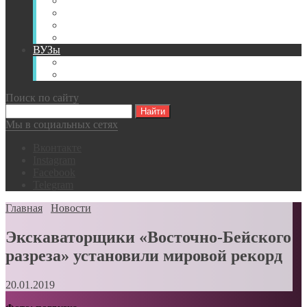
Книги
Видео
Классификации
Английский для горняков
ВУЗы
Российские образовательные учреждения
Зарубежные образовательные учреждения
Поиск по сайту
Мы в социальных сетях
Вконтакте
Instagram
Facebook
Telegram
Главная
Новости
Экскаваторщики «Восточно-Бейского
разреза» установили мировой рекорд
20.01.2019