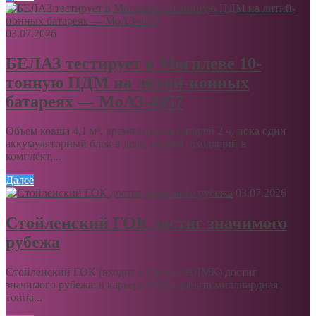
03.07.2026
БЕЛАЗ тестирует в Могилеве 10-
тонную ПДМ на литий-ионных
батареях — МоАЗ-4057
Объем ковша 4,1 м³, время зарядки батарей 2 ч, пока один
аккумуляторный блок в деле, второй, входящий в
комплект,...
Далее
03.07.2026
Стойленский ГОК достиг значимого
рубежа
Стойленский ГОК (входит в Группу НЛМК) достиг
значимого рубежа: в карьере ГОКа добыта миллиардная
тонна...