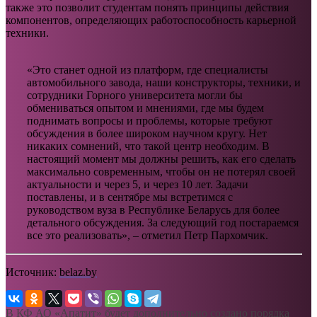
также это позволит студентам понять принципы действия
компонентов, определяющих работоспособность карьерной
техники.
«Это станет одной из платформ, где специалисты
автомобильного завода, наши конструкторы, техники, и
сотрудники Горного университета могли бы
обмениваться опытом и мнениями, где мы будем
поднимать вопросы и проблемы, которые требуют
обсуждения в более широком научном кругу. Нет
никаких сомнений, что такой центр необходим. В
настоящий момент мы должны решить, как его сделать
максимально современным, чтобы он не потерял своей
актуальности и через 5, и через 10 лет. Задачи
поставлены, и в сентябре мы встретимся с
руководством вуза в Республике Беларусь для более
детального обсуждения. За следующий год постараемся
все это реализовать», – отметил Петр Пархомчик.
Источник:
belaz.by
В КФ АО «Апатит» будет дополнительно создано порядка