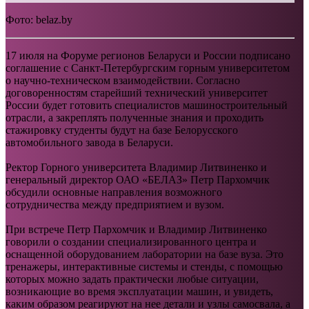
Фото: belaz.by
17 июля на Форуме регионов Беларуси и России подписано
соглашение с Санкт-Петербургским горным университетом
о научно-техническом взаимодействии. Согласно
договоренностям старейший технический университет
России будет готовить специалистов машиностроительный
отрасли, а закреплять полученные знания и проходить
стажировку студенты будут на базе Белорусского
автомобильного завода в Беларуси.
Ректор Горного университета Владимир Литвиненко и
генеральный директор ОАО «БЕЛАЗ» Петр Пархомчик
обсудили основные направления возможного
сотрудничества между предприятием и вузом.
При встрече Петр Пархомчик и Владимир Литвиненко
говорили о создании специализированного центра и
оснащенной оборудованием лаборатории на базе вуза. Это
тренажеры, интерактивные системы и стенды, с помощью
которых можно задать практически любые ситуации,
возникающие во время эксплуатации машин, и увидеть,
каким образом реагируют на нее детали и узлы самосвала, а