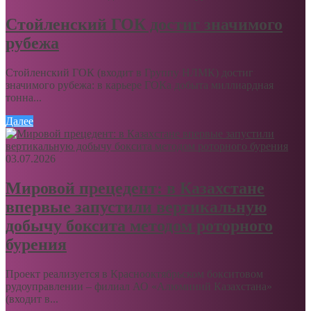
Стойленский ГОК достиг значимого
рубежа
Стойленский ГОК (входит в Группу НЛМК) достиг
значимого рубежа: в карьере ГОКа добыта миллиардная
тонна...
Далее
03.07.2026
Мировой прецедент: в Казахстане
впервые запустили вертикальную
добычу боксита методом роторного
бурения
Проект реализуется в Краснооктябрьском бокситовом
рудоуправлении – филиал АО «Алюминий Казахстана»
(входит в...