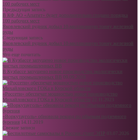
100 рабочих мест
Предыдущая запись
В КФ АО «Апатит» будет дополнительно создано порядка
100 рабочих мест
Яковлевский рудник добыл 10-миллионную тонну железной
руды
Следующая запись
Яковлевский рудник добыл 10-миллионную тонну железной
руды
Что еще почитать
В Кузбассе запущено новое производство экологически
чистых промышленных ВВ
09.09.2018
«Россети» обеспечат мощностью новое производство
Михайловского ГОКа в Курской области
22.11.2023
«Воркутауголь» обновила рекорд по объемам подземного
бурения
14.11.2019
Свежие записи
03.07.2026