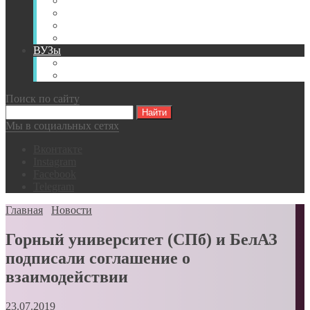
Книги
Видео
Классификации
Английский для горняков
ВУЗы
Российские образовательные учреждения
Зарубежные образовательные учреждения
Поиск по сайту
Мы в социальных сетях
Вконтакте
Instagram
Facebook
Telegram
Главная
Новости
Горный университет (СПб) и БелАЗ
подписали соглашение о
взаимодействии
23.07.2019