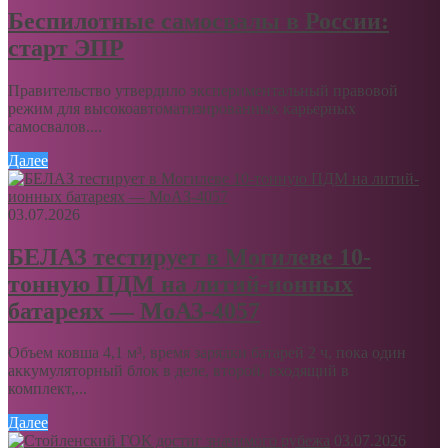
Беспилотные самосвалы в России:
старт ЭПР
Правительство утвердило экспериментальный правовой
режим для высокоавтоматизированных карьерных
самосвалов....
Далее
03.07.2026
БЕЛАЗ тестирует в Могилеве 10-
тонную ПДМ на литий-ионных
батареях — МоАЗ-4057
Объем ковша 4,1 м³, время зарядки батарей 2 ч, пока один
аккумуляторный блок в деле, второй, входящий в
комплект,...
Далее
03.07.2026