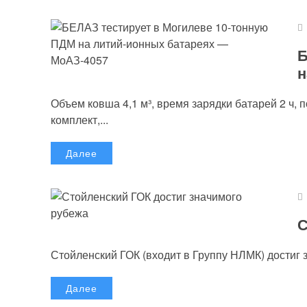
Б
н
Объем ковша 4,1 м³, время зарядки батарей 2 ч, 
комплект,...
Далее
С
Стойленский ГОК (входит в Группу НЛМК) достиг 
Далее