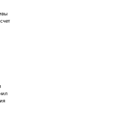
ивы
счет
и
снил
ция