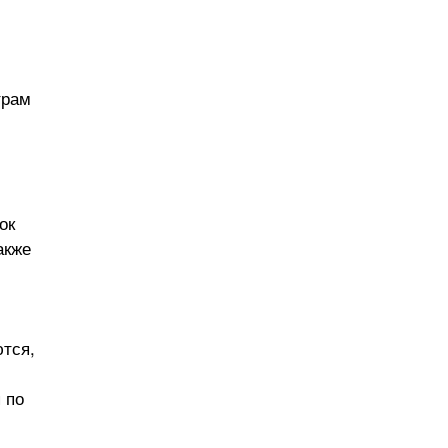
трам
ок
акже
тся,
 по
–