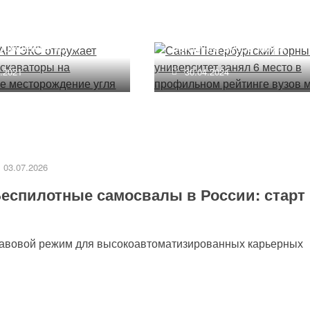
е экскаваторы на
горный университет заня
нское
6 место в профильном
рождение угля
рейтинге вузов мира
2.2021
30.04.2024
03.07.2026
еспилотные самосвалы в России: старт
равовой режим для высокоавтоматизированных карьерных