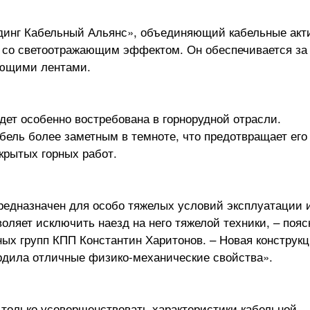
динг Кабельный Альянс», объединяющий кабельные акт
 со светоотражающим эффектом. Он обеспечивается за 
ающими лентами.
дет особенно востребована в горнорудной отрасли.
бель более заметным в темноте, что предотвращает его
крытых горных работ.
редназначен для особо тяжелых условий эксплуатации 
оляет исключить наезд на него тяжелой техники, – поя
ых групп КПП Константин Харитонов. – Новая конструк
рдила отличные физико-механические свойства».
е только усовершенствовать характеристики кабельной