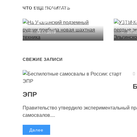
подземный рудник
первы
ЧТО ЕЩЕ ПОЧИТАТЬ
прибыла новая шахтная
Эльги
техника
место
12.11.2019
20.0
СВЕЖИЕ ЗАПИСИ
Б
ЭПР
Правительство утвердило экспериментальный п
самосвалов....
Далее