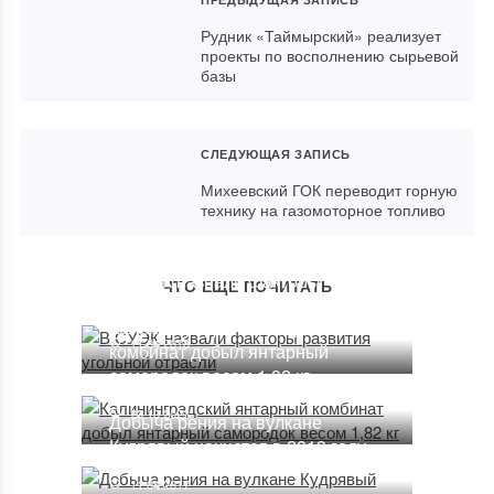
Рудник «Таймырский» реализует
проекты по восполнению сырьевой
базы
СЛЕДУЮЩАЯ ЗАПИСЬ
Михеевский ГОК переводит горную
технику на газомоторное топливо
В СУЭК назвали факторы
ЧТО ЕЩЕ ПОЧИТАТЬ
развития угольной отрасли
Калининградский янтарный
11.04.2018
комбинат добыл янтарный
самородок весом 1,82 кг
23.10.2023
Добыча рения на вулкане
Кудрявый начнется в 2019 году
11.04.2017