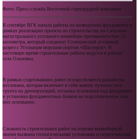
Фото: Пресс-служба Восточной горнорудной компании
В сентябре ВГК начала работы по возведению фундамента в
рамках реализации проекта по строительству на Сахалине
магистрального угольного конвейера протяженностью 23
километра, который соединит Солнцевский угольный
разрез с Угольным морским портом «Шахтерск». В
настоящее время строительные работы ведутся в районе
села Ольховка.
В рамках стартовавших работ осуществляется разработка
котлована, которая включает в себя замену пучинистого
грунта на дренирующий, отсыпка основания под фундамент
и установка фундаментных блоков на подготовленное под
них основание.
Сложность строительных работ на отрезке конвейерной
линии вызвана геологическими условиями и пересеченным