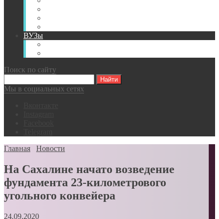
Книги
Видео
Классификации
Английский для горняков
ВУЗы
Российские образовательные учреждения
Зарубежные образовательные учреждения
Поиск по сайту
Мы в социальных сетях
Вконтакте
Instagram
Facebook
Telegram
Главная
Новости
На Сахалине начато возведение
фундамента 23-километрового
угольного конвейера
24.09.2020