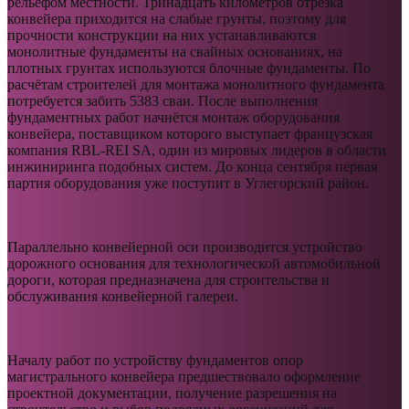
рельефом местности. Тринадцать километров отрезка
конвейера приходится на слабые грунты, поэтому для
прочности конструкции на них устанавливаются
монолитные фундаменты на свайных основаниях, на
плотных грунтах используются блочные фундаменты. По
расчётам строителей для монтажа монолитного фундамента
потребуется забить 5383 сваи. После выполнения
фундаментных работ начнётся монтаж оборудования
конвейера, поставщиком которого выступает французская
компания RBL-REI SA, один из мировых лидеров в области
инжиниринга подобных систем. До конца сентября первая
партия оборудования уже поступит в Углегорский район.
Параллельно конвейерной оси производится устройство
дорожного основания для технологической автомобильной
дороги, которая предназначена для строительства и
обслуживания конвейерной галереи.
Началу работ по устройству фундаментов опор
магистрального конвейера предшествовало оформление
проектной документации, получение разрешения на