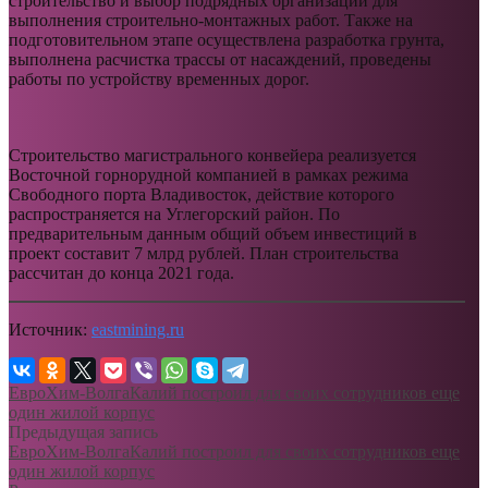
строительство и выбор подрядных организаций для
выполнения строительно-монтажных работ. Также на
подготовительном этапе осуществлена разработка грунта,
выполнена расчистка трассы от насаждений, проведены
работы по устройству временных дорог.
Строительство магистрального конвейера реализуется
Восточной горнорудной компанией в рамках режима
Свободного порта Владивосток, действие которого
распространяется на Углегорский район. По
предварительным данным общий объем инвестиций в
проект составит 7 млрд рублей. План строительства
рассчитан до конца 2021 года.
Источник:
eastmining.ru
ЕвроХим-ВолгаКалий построил для своих сотрудников еще
один жилой корпус
Предыдущая запись
ЕвроХим-ВолгаКалий построил для своих сотрудников еще
один жилой корпус