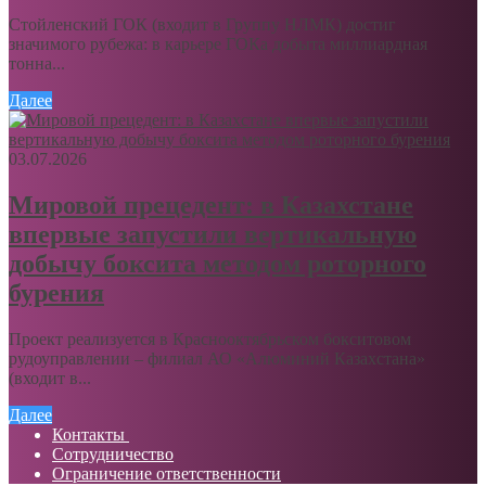
Стойленский ГОК (входит в Группу НЛМК) достиг
значимого рубежа: в карьере ГОКа добыта миллиардная
тонна...
Далее
03.07.2026
Мировой прецедент: в Казахстане
впервые запустили вертикальную
добычу боксита методом роторного
бурения
Проект реализуется в Краснооктябрьском бокситовом
рудоуправлении – филиал АО «Алюминий Казахстана»
(входит в...
Далее
Контакты
Сотрудничество
Ограничение ответственности