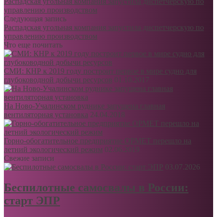
Распадская угольная компания запустила диспетчерскую по
управлению производством
Следующая запись
Распадская угольная компания запустила диспетчерскую по
управлению производством
Что еще почитать
СМИ: КНР к 2019 году построит первое в мире судно для
глубоководной добычи ресурсов
01.10.2017
На Ново-Учалинском руднике запущена главная
вентиляторная установка
24.04.2018
Горно-обогатительное предприятие ОРМЕТ перешло на
летний экологический режим
02.06.2019
Свежие записи
03.07.2026
Беспилотные самосвалы в России:
старт ЭПР