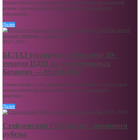
Правительство утвердило экспериментальный правовой
режим для высокоавтоматизированных карьерных
самосвалов....
Далее
03.07.2026
БЕЛАЗ тестирует в Могилеве 10-
тонную ПДМ на литий-ионных
батареях — МоАЗ-4057
Объем ковша 4,1 м³, время зарядки батарей 2 ч, пока один
аккумуляторный блок в деле, второй, входящий в
комплект,...
Далее
03.07.2026
Стойленский ГОК достиг значимого
рубежа