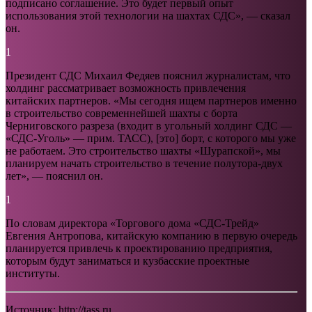
подписано соглашение. Это будет первый опыт
использования этой технологии на шахтах СДС», — сказал
он.
1
Президент СДС Михаил Федяев пояснил журналистам, что
холдинг рассматривает возможность привлечения
китайских партнеров. «Мы сегодня ищем партнеров именно
в строительство современнейшей шахты с борта
Черниговского разреза (входит в угольный холдинг СДС —
«СДС-Уголь» — прим. ТАСС), [это] борт, с которого мы уже
не работаем. Это строительство шахты «Шурапской», мы
планируем начать строительство в течение полутора-двух
лет», — пояснил он.
1
По словам директора «Торгового дома «СДС-Трейд»
Евгения Антропова, китайскую компанию в первую очередь
планируется привлечь к проектированию предприятия,
которым будут заниматься и кузбасские проектные
институты.
Источник:
http://tass.ru