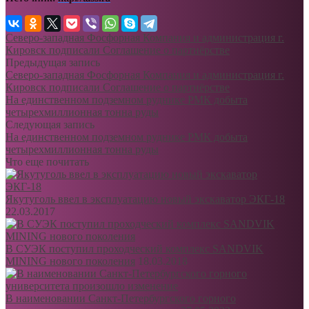
Северо-западная Фосфорная Компания и администрация г.
Кировск подписали Соглашение о партнёрстве
Предыдущая запись
Северо-западная Фосфорная Компания и администрация г.
Кировск подписали Соглашение о партнёрстве
На единственном подземном руднике РМК добыта
четырехмиллионная тонна руды
Следующая запись
На единственном подземном руднике РМК добыта
четырехмиллионная тонна руды
Что еще почитать
Якутуголь ввел в эксплуатацию новый экскаватор ЭКГ-18
22.03.2017
В СУЭК поступил проходческий комплекс SANDVIK
MINING нового поколения
18.03.2018
В наименовании Санкт-Петербургского горного