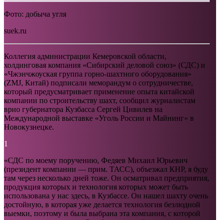
Фото: добыча угля
suek.ru
Коллегия администрации Кемеровской области,
холдинговая компания «Сибирский деловой союз» (СДС) и
«Чжэнчжоуская группа горно-шахтного оборудования»
(ZMJ, Китай) подписали меморандум о сотрудничестве,
который предусматривает применение опыта китайской
компании по строительству шахт, сообщил журналистам
врио губернатора Кузбасса Сергей Цивилев на
Международной выставке «Уголь России и Майнинг» в
Новокузнецке.
1
«СДС по моему поручению, Федяев Михаил Юрьевич
(президент компании — прим. ТАСС), объезжал КНР, я буду
там через несколько дней тоже. Он осматривал предприятия,
продукция которых и технология которых может быть
использована у нас здесь, в Кузбассе. Он нашел шахту очень
достойную, в которая уже делается технология безлюдной
выемки, поэтому и была выбрана эта компания, с которой