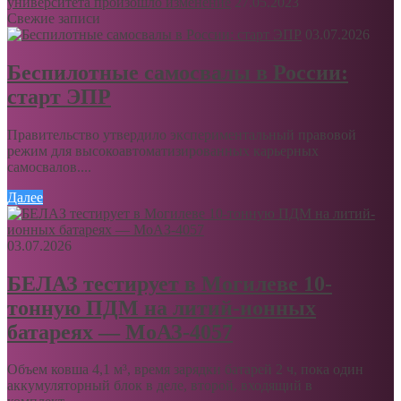
университета произошло изменение
27.05.2023
Свежие записи
03.07.2026
Беспилотные самосвалы в России:
старт ЭПР
Правительство утвердило экспериментальный правовой
режим для высокоавтоматизированных карьерных
самосвалов....
Далее
03.07.2026
БЕЛАЗ тестирует в Могилеве 10-
тонную ПДМ на литий-ионных
батареях — МоАЗ-4057
Объем ковша 4,1 м³, время зарядки батарей 2 ч, пока один
аккумуляторный блок в деле, второй, входящий в