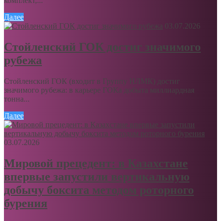
комплект,...
Далее
03.07.2026
Стойленский ГОК достиг значимого
рубежа
Стойленский ГОК (входит в Группу НЛМК) достиг
значимого рубежа: в карьере ГОКа добыта миллиардная
тонна...
Далее
03.07.2026
Мировой прецедент: в Казахстане
впервые запустили вертикальную
добычу боксита методом роторного
бурения