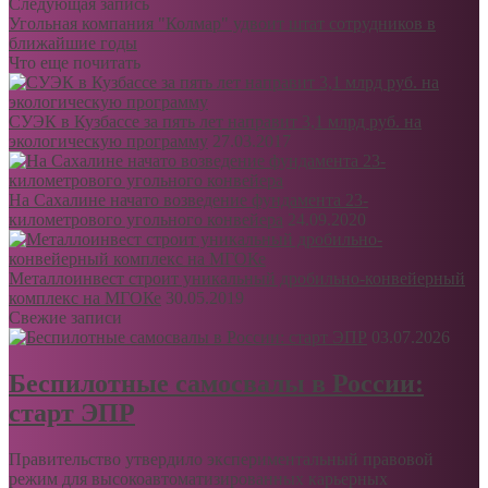
Следующая запись
Угольная компания "Колмар" удвоит штат сотрудников в
ближайшие годы
Что еще почитать
СУЭК в Кузбассе за пять лет направит 3,1 млрд руб. на
экологическую программу
27.03.2017
На Сахалине начато возведение фундамента 23-
километрового угольного конвейера
24.09.2020
Металлоинвест строит уникальный дробильно-конвейерный
комплекс на МГОКе
30.05.2019
Свежие записи
03.07.2026
Беспилотные самосвалы в России:
старт ЭПР
Правительство утвердило экспериментальный правовой
режим для высокоавтоматизированных карьерных