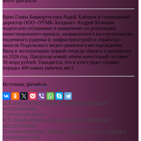
Фото: glavarb.ru
Врио Главы Башкортостана Радий Хабиров и генеральный
директор ООО «УГМК-Холдинг» Андрей Козицын
подписали соглашение о намерениях по реализации
инвестиционного проекта, направленного на строительство
подземного рудника (с инфраструктурой) и отработку
запасов Подольского медно-цинкового месторождения.
Ввод в эксплуатацию первой очереди объекта планируется
на 2026 год. Предполагаемый объём инвестиций составит
50 млрд рублей. Ожидается, что в итоге будет создано
порядка 400 новых рабочих мест.
Источник:
glavarb.ru
БГК начала добычу песка и гравия на Кеменском
месторождении
Предыдущая запись
БГК начала добычу песка и гравия на Кеменском
месторождении
Угольная компания "Колмар" удвоит штат сотрудников в
ближайшие годы