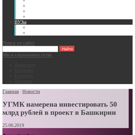
Книги
Видео
Классификации
Английский для горняков
ВУЗы
Российские образовательные учреждения
Зарубежные образовательные учреждения
Поиск по сайту
Мы в социальных сетях
Вконтакте
Instagram
Facebook
Telegram
Главная
Новости
УГМК намерена инвестировать 50
млрд рублей в проект в Башкирии
25.06.2019