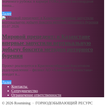
значимого рубежа: в карьере ГОКа добыта миллиардная
тонна...
Далее
03.07.2026
Мировой прецедент: в Казахстане
впервые запустили вертикальную
добычу боксита методом роторного
бурения
Проект реализуется в Краснооктябрьском бокситовом
рудоуправлении – филиал АО «Алюминий Казахстана»
(входит в...
Далее
Контакты
Сотрудничество
Ограничение ответственности
©
2026
Rosmining
·
ГОРНОДОБЫВАЮЩИЙ РЕСУРС