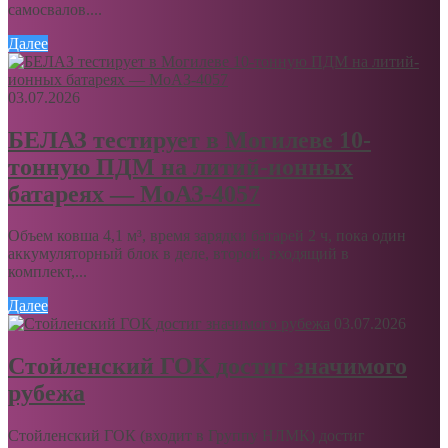
самосвалов....
Далее
03.07.2026
БЕЛАЗ тестирует в Могилеве 10-
тонную ПДМ на литий-ионных
батареях — МоАЗ-4057
Объем ковша 4,1 м³, время зарядки батарей 2 ч, пока один
аккумуляторный блок в деле, второй, входящий в
комплект,...
Далее
03.07.2026
Стойленский ГОК достиг значимого
рубежа
Стойленский ГОК (входит в Группу НЛМК) достиг