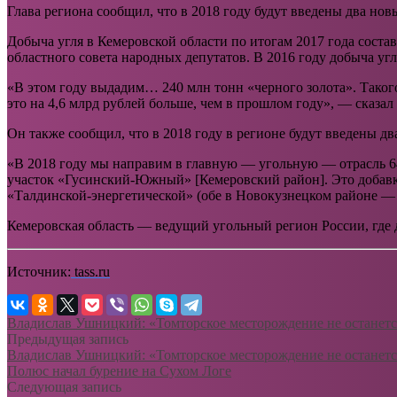
Глава региона сообщил, что в 2018 году будут введены два нов
Добыча угля в Кемеровской области по итогам 2017 года соста
областного совета народных депутатов. В 2016 году добыча угл
«В этом году выдадим… 240 млн тонн «черного золота». Таког
это на 4,6 млрд рублей больше, чем в прошлом году», — сказал 
Он также сообщил, что в 2018 году в регионе будут введены дв
«В 2018 году мы направим в главную — угольную — отрасль 64 
участок «Гусинский-Южный» [Кемеровский район]. Это добавк
«Талдинской-энергетической» (обе в Новокузнецком районе — 
Кемеровская область — ведущий угольный регион России, где 
Источник:
tass.ru
Владислав Ушницкий: «Томторское месторождение не останется
Предыдущая запись
Владислав Ушницкий: «Томторское месторождение не останется
Полюс начал бурение на Сухом Логе
Следующая запись