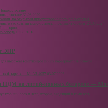
ашкортостане
31.08.2020
илии, на открытии присутствовал президент страны
24.03.2024
ю города
19.08.2016
рт ЭПР
для высокоавтоматизированных карьерных самосвалов....
03.07.2026
ю ПДМ на литий-ионных батареях — Мо
муляторный блок в деле, второй, входящий в комплект,...