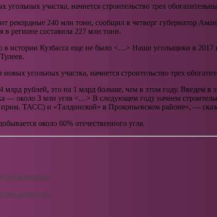
ых угольных участка, начнется строительство трех обогатительн
вит рекордные 240 млн тонн, сообщил в четверг губернатор Ама
я в регионе составила 227 млн тонн.
о в истории Кузбасса еще не было <…> Наши угольщики в 2017 г
Тулеев.
а новых угольных участка, начнется строительство трех обогати
млрд рублей, это на 1 млрд больше, чем в этом году. Введем в
а — около 3 млн угля <…> В следующем году начнем строитель
прим. ТАСС) и «Талдинской» в Прокопьевском районе», — сказа
добывается около 60% отечественного угля.
 без контроля»
 без контроля»