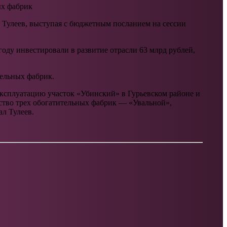
ых фабрик
н Тулеев, выступая с бюджетным посланием на сессии
оду инвестировали в развитие отрасли 63 млрд рублей,
тельных фабрик.
 эксплуатацию участок «Убинский» в Гурьевском районе и
ство трех обогатительных фабрик — «Увальной»,
л Тулеев.