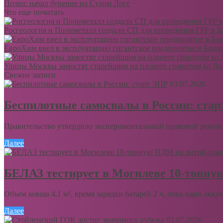
Полюс начал бурение на Сухом Логе
Что еще почитать
Росгеология и Полиметалл создали СП для проведения ГРР в Б
ЕвроХим ввел в эксплуатацию гигантское предприятие в Браз
Улицы Москвы замостят старейшим на планете гранитом ко Дн
Свежие записи
03.07.2026
Беспилотные самосвалы в России: ста
Правительство утвердило экспериментальный правовой режим 
Далее
БЕЛАЗ тестирует в Могилеве 10-тонну
Объем ковша 4,1 м³, время зарядки батарей 2 ч, пока один акку
Далее
03.07.2026