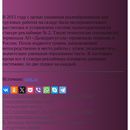
В 2015 году с целью снижения пылеобразования при
грузовых работах на складе была экспериментально
рассчитана и установлена система пылеподавления на
стакере-реклаймере № 2. Такую технологию специалисты
терминала АО «Дальтрансуголь» применили первыми в
России. Поток водяного тумана, направляемый
непосредственно в место работы с углем, увлажняет его,
значительно уменьшая образование пыли. В настоящее
время все 4 стакера-реклаймера оснащены данными
системами, по две пушки на каждый.
Источник:
suek.ru
На Стойленском ГОКе введена в строй новая
горнотранспортная схема
Предыдущая запись
На Стойленском ГОКе введена в строй новая
горнотранспортная схема
В Зауралье увеличивают выпуск скандия
Следующая запись