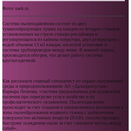
Фото: suek.ru
Cистема пылеподавления состоит из двух
туманообразующих пушек на каждом из четырех стакеров,
установленных на стреле стакера-реклаймера и
регулирующихся из кабины оператора, двух резервуаров с
водой объемом 13 м3 каждая, насосной установки и
системы трубопроводов между ними. В зимний период
производится обогрев, что делает работу системы
круглогодичной.
Как рассказала главный специалист по охране окружающей
среды и природопользованию АО «Дальтрансуголь»
Варвара Леонова, «система предназначена для подавления
пыления при перегрузке угля в штабелях и их
профилактического увлажнения. Пылеподавление
происходит за счет создания и направленного распыления в
зоны пылеобразования водяного тумана с добавлением
поверхностно активных веществ (ПАВ), способствующих
быстрому осаждению пыли за счет слипания частиц между
собой».