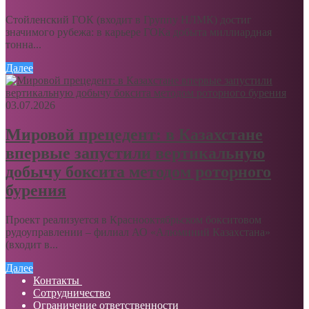
Стойленский ГОК (входит в Группу НЛМК) достиг
значимого рубежа: в карьере ГОКа добыта миллиардная
тонна...
Далее
03.07.2026
Мировой прецедент: в Казахстане
впервые запустили вертикальную
добычу боксита методом роторного
бурения
Проект реализуется в Краснооктябрьском бокситовом
рудоуправлении – филиал АО «Алюминий Казахстана»
(входит в...
Далее
Контакты
Сотрудничество
Ограничение ответственности