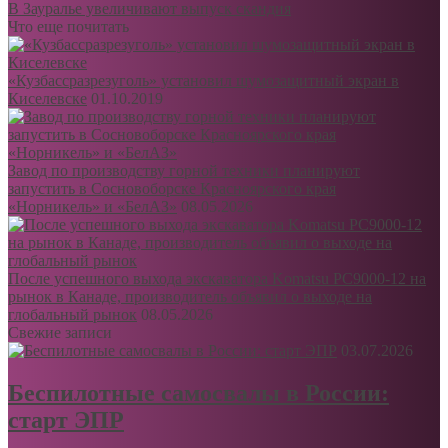
В Зауралье увеличивают выпуск скандия
Что еще почитать
«Кузбассразрезуголь» установил шумозащитный экран в
Киселевске
01.10.2019
Завод по производству горной техники планируют
запустить в Сосновоборске Красноярского края
«Норникель» и «БелАЗ»
08.05.2026
После успешного выхода экскаватора Komatsu PC9000-12 на
рынок в Канаде, производитель объявил о выходе на
глобальный рынок
08.05.2026
Свежие записи
03.07.2026
Беспилотные самосвалы в России:
старт ЭПР