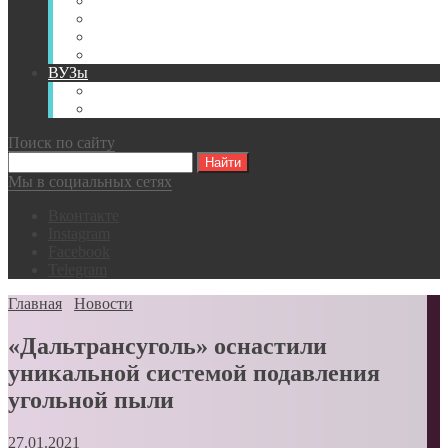
Книги
Видео
Классификации
Английский для горняков
ВУЗы
Российские образовательные учреждения
Зарубежные образовательные учреждения
Поиск по сайту
Мы в социальных сетях
Вконтакте
Instagram
Facebook
Telegram
Главная
Новости
«Дальтрансуголь» оснастили
уникальной системой подавления
угольной пыли
27.01.2021