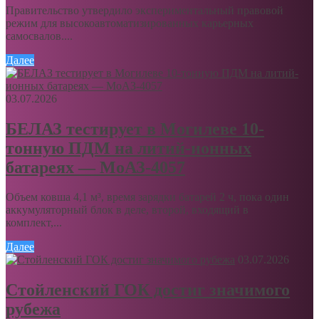
Правительство утвердило экспериментальный правовой
режим для высокоавтоматизированных карьерных
самосвалов....
Далее
03.07.2026
БЕЛАЗ тестирует в Могилеве 10-
тонную ПДМ на литий-ионных
батареях — МоАЗ-4057
Объем ковша 4,1 м³, время зарядки батарей 2 ч, пока один
аккумуляторный блок в деле, второй, входящий в
комплект,...
Далее
03.07.2026
Стойленский ГОК достиг значимого
рубежа