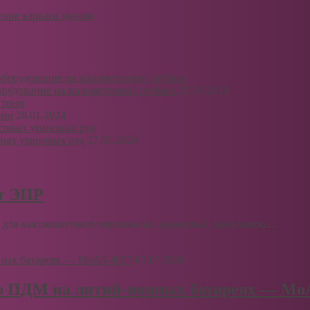
ние каркаса здания
рудование на километровой глубине
25.10.2018
онн
28.01.2024
вых урановых руд
27.05.2020
рт ЭПР
для высокоавтоматизированных карьерных самосвалов....
03.07.2026
ю ПДМ на литий-ионных батареях — Мо