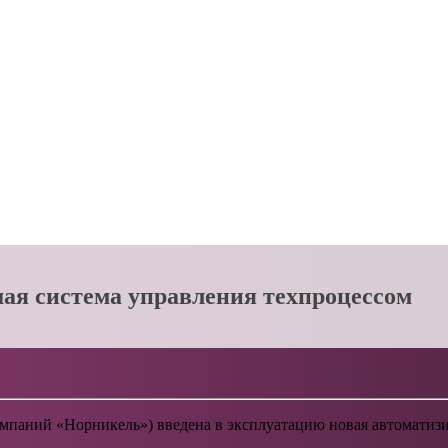
я система управления техпроцессом
омпаний «Норникель») введена в эксплуатацию новая автоматиз