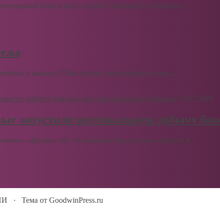
муляторный блок в деле, второй, входящий в комплект,...
бежа
бежа: в карьере ГОКа добыта миллиардная тонна...
03.07.2026
вые запустили вертикальную добычу бок
влении – филиал АО «Алюминий Казахстана» (входит в...
ИИ
·
Тема от GoodwinPress.ru