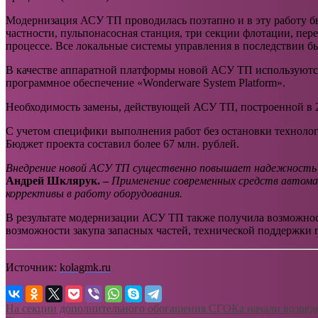
Модернизация АСУ ТП проводилась поэтапно и в эту работу б
частности, пульпонасосная станция, три секции флотации, пер
процессе. Все локальные системы управления в последствии 
В качестве аппаратной платформы новой АСУ ТП используютс
программное обеспечение «Wonderware System Platform».
Необходимость замены, действующей АСУ ТП, построенной в 2
С учетом специфики выполнения работ без остановки технологи
Бюджет проекта составил более 67 млн. рублей.
Внедрение новой АСУ ТП существенно повышает надежность 
Андрей Шклярук. –
Применение современных средств автома
коррективы в работу оборудования.
В результате модернизации АСУ ТП также получила возможност
возможности закупа запасных частей, технической поддержки 
Источник:
kolagmk.ru
На секции дополнительного обогащения СГОКа начали возведе