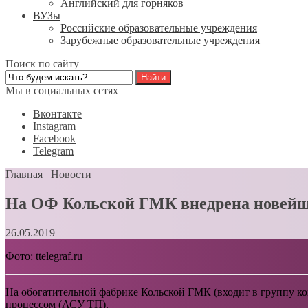
Английский для горняков
ВУЗы
Российские образовательные учреждения
Зарубежные образовательные учреждения
Поиск по сайту
Мы в социальных сетях
Вконтакте
Instagram
Facebook
Telegram
Главная
Новости
На ОФ Кольской ГМК внедрена новейша
26.05.2019
Фото: ttelegraf.ru
На обогатительной фабрике Кольской ГМК (входит в группу к
процессом (АСУ ТП).