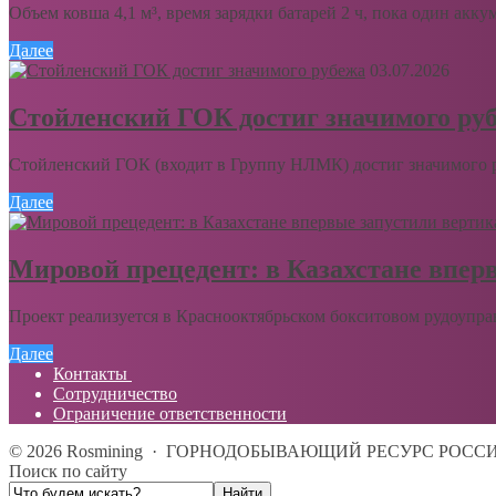
Объем ковша 4,1 м³, время зарядки батарей 2 ч, пока один акку
Далее
03.07.2026
Стойленский ГОК достиг значимого ру
Стойленский ГОК (входит в Группу НЛМК) достиг значимого ру
Далее
Мировой прецедент: в Казахстане впер
Проект реализуется в Краснооктябрьском бокситовом рудоупра
Далее
Контакты
Сотрудничество
Ограничение ответственности
©
2026
Rosmining
·
ГОРНОДОБЫВАЮЩИЙ РЕСУРС РОСС
Поиск по сайту