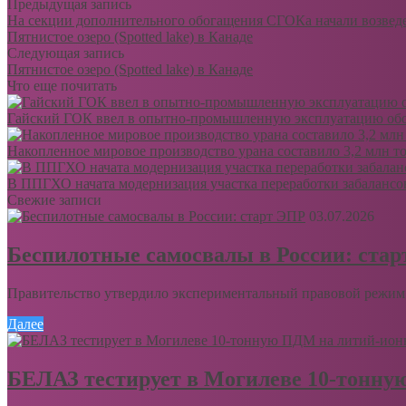
Предыдущая запись
На секции дополнительного обогащения СГОКа начали возведе
Пятнистое озеро (Spotted lake) в Канаде
Следующая запись
Пятнистое озеро (Spotted lake) в Канаде
Что еще почитать
Гайский ГОК ввел в опытно-промышленную эксплуатацию обо
Накопленное мировое производство урана составило 3,2 млн т
В ППГХО начата модернизация участка переработки забалансо
Свежие записи
03.07.2026
Беспилотные самосвалы в России: ста
Правительство утвердило экспериментальный правовой режим 
Далее
БЕЛАЗ тестирует в Могилеве 10-тонну