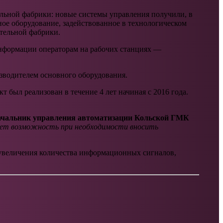
льной фабрики: новые системы управления получили, в
ное оборудование, задействованное в технологическом
тельной фабрики.
нформации операторам на рабочих станциях —
зводителем основного оборудования.
 был реализован в течение 4 лет начиная с 2016 года.
ачальник управления автоматизации Кольской ГМК
ает
возможность при необходимости вносить
 увеличения количества информационных сигналов,