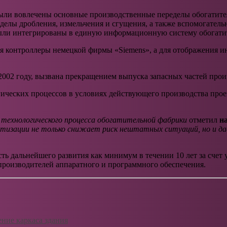
ыли вовлечены основные производственные переделы обогатите
еделы дробления, измельчения и сгущения, а также вспомогатель
были интегрированы в единую информационную систему обогати
я контроллеры немецкой фирмы «Siemens», а для отображения и
002 году, вызвана прекращением выпуска запасных частей прои
ческих процессов в условиях действующего производства проект
технологического процесса обогатительной фабрики
отметил
н
тизации не только снижает риск нештатных ситуаций, но и д
ь дальнейшего развития как минимум в течении 10 лет за счет
производителей аппаратного и программного обеспечения.
ние каркаса здания