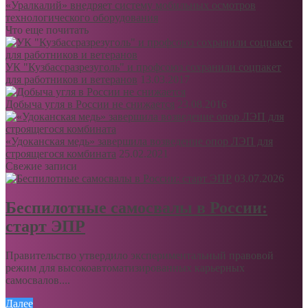
«Уралкалий» внедряет систему мобильных осмотров
технологического оборудования
Что еще почитать
УК "Кузбассразрезуголь" и профсоюз сохранили соцпакет
для работников и ветеранов
13.03.2017
Добыча угля в России не снижается
23.08.2016
«Удоканская медь» завершила возведение опор ЛЭП для
строящегося комбината
25.02.2021
Свежие записи
03.07.2026
Беспилотные самосвалы в России:
старт ЭПР
Правительство утвердило экспериментальный правовой
режим для высокоавтоматизированных карьерных
самосвалов....
Далее