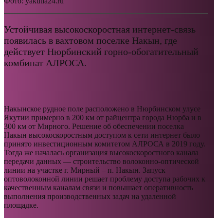
Фото: yakutia24.ru
Устойчивая высокоскоростная интернет-связь
появилась в вахтовом поселке Накын, где
действует Нюрбинский горно-обогатительный
комбинат АЛРОСА.
Накынское рудное поле расположено в Нюрбинском улусе
Якутии примерно в 200 км от райцентра города Нюрба и в
300 км от Мирного. Решение об обеспечении поселка
Накын высокоскоростным доступом к сети интернет было
принято инвестиционным комитетом АЛРОСА в 2019 году.
Тогда же началась организация высокоскоростного канала
передачи данных — строительство волоконно-оптической
линии на участке г. Мирный – п. Накын. Запуск
оптоволоконной линии решает проблему доступа рабочих к
качественным каналам связи и повышает оперативность
выполнения производственных задач на удаленной
площадке.