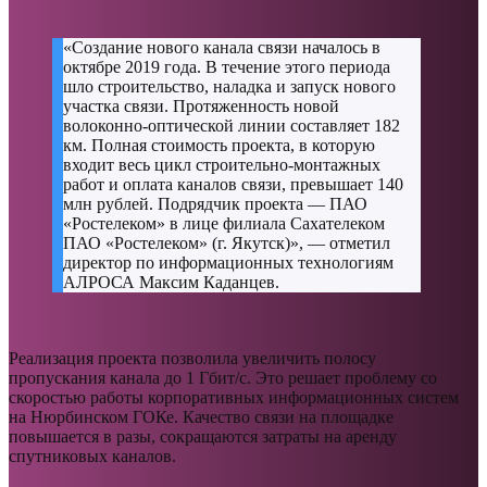
«Создание нового канала связи началось в
октябре 2019 года. В течение этого периода
шло строительство, наладка и запуск нового
участка связи. Протяженность новой
волоконно-оптической линии составляет 182
км. Полная стоимость проекта, в которую
входит весь цикл строительно-монтажных
работ и оплата каналов связи, превышает 140
млн рублей. Подрядчик проекта — ПАО
«Ростелеком» в лице филиала Сахателеком
ПАО «Ростелеком» (г. Якутск)», — отметил
директор по информационных технологиям
АЛРОСА Максим Каданцев.
Реализация проекта позволила увеличить полосу
пропускания канала до 1 Гбит/с. Это решает проблему со
скоростью работы корпоративных информационных систем
на Нюрбинском ГОКе. Качество связи на площадке
повышается в разы, сокращаются затраты на аренду
спутниковых каналов.