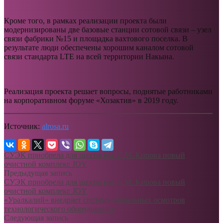
Кроме того, в рамках реализации проекта были
модернизированы две базовые станции сотовой связи – узел
связи фабрики №15 и площадка вахтового поселка. В
результате люди обеспечены хорошим каналом сотовой
связи стандарта LTE на всей территории Накына.
Реализация проекта решает вопросы, поднятые работниками
на корпоративном форуме «Хозактив» в 2019 году.
Источник:
alrosa.ru
СУЭК приобрела для шахты им. С.М. Кирова новый
очистной комплекс JOY
Предыдущая запись
СУЭК приобрела для шахты им. С.М. Кирова новый
очистной комплекс JOY
«Уралкалий» внедряет систему мобильных осмотров
технологического оборудования
Следующая запись