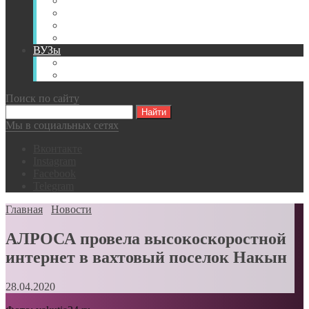
Книги
Видео
Классификации
Английский для горняков
ВУЗы
Российские образовательные учреждения
Зарубежные образовательные учреждения
Поиск по сайту
Мы в социальных сетях
Вконтакте
Instagram
Facebook
Telegram
Главная
Новости
АЛРОСА провела высокоскоростной
интернет в вахтовый поселок Накын
28.04.2020