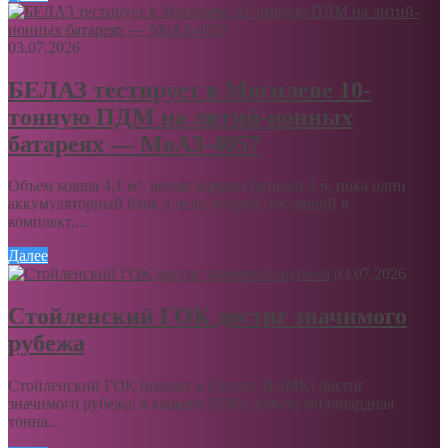
03.07.2026
БЕЛАЗ тестирует в Могилеве 10-
тонную ПДМ на литий-ионных
батареях — МоАЗ-4057
Объем ковша 4,1 м³, время зарядки батарей 2 ч, пока один
аккумуляторный блок в деле, второй, входящий в
комплект,...
Далее
03.07.2026
Стойленский ГОК достиг значимого
рубежа
Стойленский ГОК (входит в Группу НЛМК) достиг
значимого рубежа: в карьере ГОКа добыта миллиардная
тонна...