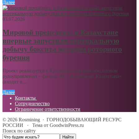
Далее
03.07.2026
Мировой прецедент: в Казахстане
впервые запустили вертикальную
добычу боксита методом роторного
бурения
Проект реализуется в Краснооктябрьском бокситовом
рудоуправлении – филиал АО «Алюминий Казахстана»
(входит в...
Далее
Контакты
Сотрудничество
Ограничение ответственности
©
2026
Rosmining
·
ГОРНОДОБЫВАЮЩИЙ РЕСУРС
РОССИИ
·
Тема от GoodwinPress.ru
Поиск по сайту