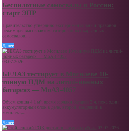
Беспилотные самосвалы в России:
старт ЭПР
Правительство утвердило экспериментальный правовой
режим для высокоавтоматизированных карьерных
самосвалов....
Далее
03.07.2026
БЕЛАЗ тестирует в Могилеве 10-
тонную ПДМ на литий-ионных
батареях — МоАЗ-4057
Объем ковша 4,1 м³, время зарядки батарей 2 ч, пока один
аккумуляторный блок в деле, второй, входящий в
комплект,...
Далее
03.07.2026