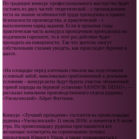
По традиции конкурс профессионального мастерства будет
состоять из двух частей: теоретической – с прохождением
теста на знание особенностей труда проходчика и правил
безопасности производства, и практической – с
выполнением наряд-задания. Если в прошлые годы
практическая часть конкурса проходчиков проводилась на
подземном горизонте, то в этот раз действие будет
проходить на поверхности. Так что зрители смогут
собственными глазами увидеть, как происходит бурение в
шахте.
«На площадке перед клетевым стволом мы подготовили
условный забой, максимально приближенный к реальным
условиям – конкурсанты будут бурить участок обнаженной
горной породы на буровой установке SANDVIK DD311», —
рассказал начальник производственного отдела рудника
«Узельгинский» Айрат Фаттахов.
Конкурс «Лучший проходчик» состоится на промплощадке
рудника «Узельгинский» 11 июля 2019г. и начнется в 9 часов
утра. На промплощадку рудника приглашаются все
желающие посмотреть на соревнование лучших
проходчиков Южного Урала, а также познакомиться с