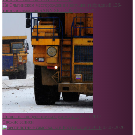
На Эльгинском месторождении запущен гибридный 136-
тонный самосвал SANY SET150S
08.08.2025
Полюс начал бурение на Сухом Логе
23.11.2017
Свежие записи
03.07.2026