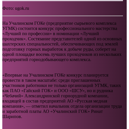
Фото: ugok.ru
На Учалинском ГОКе (предприятие сырьевого комплекса
УГМК) состоится конкурс профессионального мастерства
«Лучший по профессии» в номинации «Лучший
проходчик». Состязание представителей одной из основных
шахтерских специальностей, обеспечивающих под землей
подготовку горных выработок к добыче руды, соберет на
одной площадке восемь лучших проходчиков из нескольких
предприятий горнодобывающего комплекса.
«Впервые на Учалинском ГОКе конкурс планируется
провести в таком масштабе: среди приглашенных
участников работники не только организаций УГМК, таких
как ПАО «Гайский ГОК» и ООО «ШСУ», но и рудника
«Чебачий» Александринской горнорудной компании,
входящей в состав предприятий АО «Русская медная
компания», — отметил начальник отдела организации труда
и заработной платы АО «Учалинский ГОК» Ринат
Шарипов.