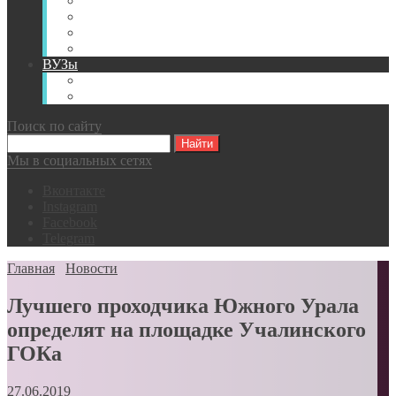
Книги
Видео
Классификации
Английский для горняков
ВУЗы
Российские образовательные учреждения
Зарубежные образовательные учреждения
Поиск по сайту
Мы в социальных сетях
Вконтакте
Instagram
Facebook
Telegram
Главная
Новости
Лучшего проходчика Южного Урала
определят на площадке Учалинского
ГОКа
27.06.2019