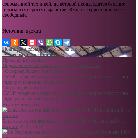
современной техникой, на которой производится бурение
подземных горных выработок. Вход на территорию будет
свободный.
Источник:
ugok.ru
Подписан первый контракт для строительства
«Северомуйского тоннеля-2»
Предыдущая запись
Подписан первый контракт для строительства
«Северомуйского тоннеля-2»
СУЭК впервые в отрасли успешно применила технологию
гидрорасчленения угольного пласта
Следующая запись
СУЭК впервые в отрасли успешно применила технологию
гидрорасчленения угольного пласта
Что еще почитать
Близится запуск фабрики и шахты ГОК «Инаглинский» в
Якутии
25.06.2020