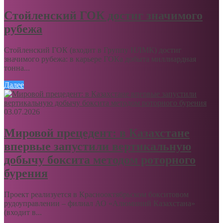
Стойленский ГОК достиг значимого
рубежа
Стойленский ГОК (входит в Группу НЛМК) достиг
значимого рубежа: в карьере ГОКа добыта миллиардная
тонна...
Далее
03.07.2026
Мировой прецедент: в Казахстане
впервые запустили вертикальную
добычу боксита методом роторного
бурения
Проект реализуется в Краснооктябрьском бокситовом
рудоуправлении – филиал АО «Алюминий Казахстана»
(входит в...