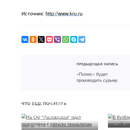
Источник:
http://www.kru.ru
ПРЕДЫДУЩАЯ ЗАПИСЬ
«Полюс» будет
производить сурьму
В Куз
первы
На ОФ "Распадская" идет
ЧТО ЕЩЕ ПОЧИТАТЬ
тонны
подготовка к запуску
технологии флотации
17.1
09.03.2017