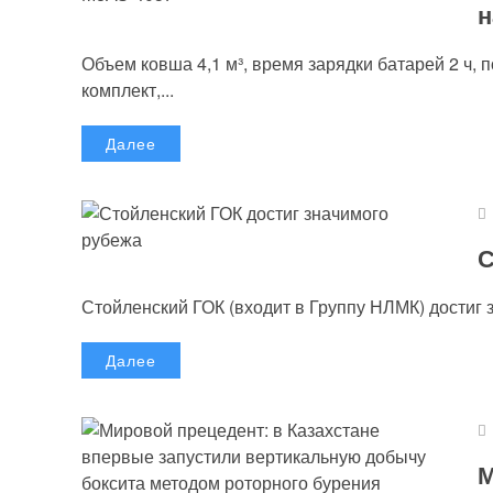
н
Объем ковша 4,1 м³, время зарядки батарей 2 ч, 
комплект,...
Далее
С
Стойленский ГОК (входит в Группу НЛМК) достиг 
Далее
М