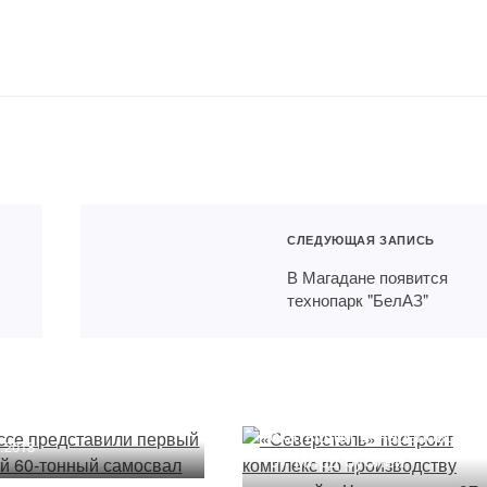
СЛЕДУЮЩАЯ ЗАПИСЬ
В Магадане появится
технопарк "БелАЗ"
бассе представили
й российский 60-
«Северсталь» построит
й самосвал
комплекс по производств
окатышей в Череповце з
0.2018
97 млрд рублей