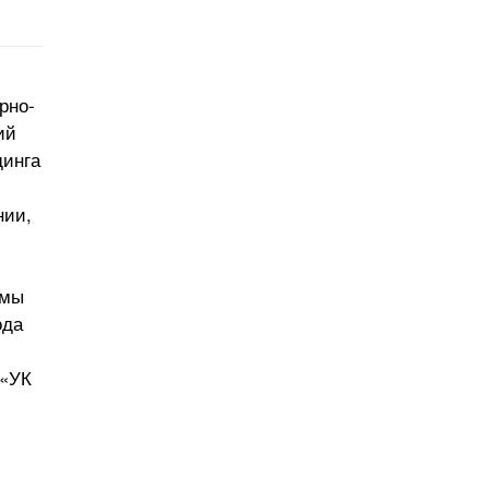
рно-
ий
динга
нии,
 мы
ода
 «УК