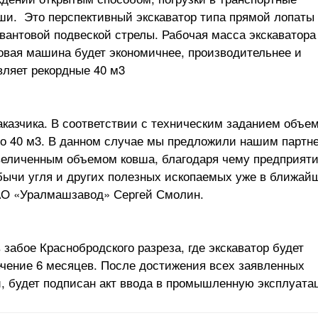
ши. Это перспективный экскаватор типа прямой лопаты
вантовой подвеской стрелы. Рабочая масса экскаватора
новая машина будет экономичнее, производительнее и
вляет рекордные 40 м3
аказчика. В соответствии с техническим заданием объе
 до 40 м3. В данном случае мы предложили нашим партн
величенным объемом ковша, благодаря чему предприят
бычи угля и других полезных ископаемых уже в ближай
ПАО «Уралмашзавод» Сергей Смолин.
забое Краснобродского разреза, где экскаватор будет
ечение 6 месяцев. После достижения всех заявленных
и, будет подписан акт ввода в промышленную эксплуата