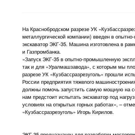
На Краснобродском разрезе УК «Кузбассразрез
металлургической компании) введен в опытн
экскаватор ЭКГ-35. Машина изготовлена в ра
и Газпромбанка.
«Запуск ЭКГ-35 в опытно-промышленную экспл
так и для «Уралмашзавода», с которым мы пл
разрезе УК «Кузбассразрезуголь» прошли испы
России предприятия тяжелого машиностроения
должны помочь запустить самую мощную на се
нам предстоит испытать экскаватор под нагру
условиях на открытых горных работах», – отм
«Кузбассразрезуголь» Игорь Кирилов.
ЭКГ-35 предназначен для разработки месторо