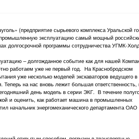
уголь» (предприятие сырьевого комплекса Уральской го
о-промышленную эксплуатацию самый мощный российск
мках долгосрочной программы сотрудничества УГМК-Хол
уатацию – долгожданное событие как для нашей Компа
отно работаем уже не первый год. На Краснобродском
тания уже несколько моделей экскаваторов ведущего в
. Теперь на нас вновь лежит большая ответственность,
годняшний день модель в серии ЭКГ. В течение полуг
зкой и оценить, как работает машина в промышленных
етил начальник энергомеханического департамента ОАО
ждений открытым способом, погрузки в транспортные