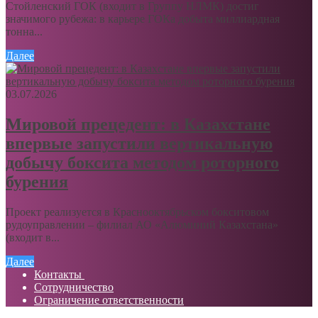
Стойленский ГОК (входит в Группу НЛМК) достиг
значимого рубежа: в карьере ГОКа добыта миллиардная
тонна...
Далее
03.07.2026
Мировой прецедент: в Казахстане
впервые запустили вертикальную
добычу боксита методом роторного
бурения
Проект реализуется в Краснооктябрьском бокситовом
рудоуправлении – филиал АО «Алюминий Казахстана»
(входит в...
Далее
Контакты
Сотрудничество
Ограничение ответственности