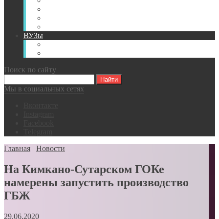
Книги
Видео
Классификации
Английский для горняков
ВУЗы
Российские образовательные учреждения
Зарубежные образовательные учреждения
Поиск по сайту
Мы в социальных сетях
Вконтакте
Instagram
Facebook
Telegram
Главная
Новости
На Кимкано-Сутарском ГОКе
намерены запустить производство
ГБЖ
29.06.2020