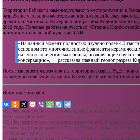
Территория Бейского каменноугольного месторождения в Хакас
разработке угольного месторождения, по российскому законод
древних памятников. На территории разреза Кирбинский вхо
2019 году. Полевые работы на участках «Стоянка Кирба-столб
истории материальной культуры РАН.
«На данный момент полностью изучено более 4,5 тысяч 
основном это многочисленные фрагменты керамических
палеозоологические материалы, позволяющие изучать о
консервацию», — рассказала главный геолог разреза Ки
После завершения раскопок на территории разреза будет подго
культурного наследия Хакасии. В результате все памятники ар
Источник:
ruscoal.ru
«Кузбассразрезуголь» установил шумозащитный экран в Кисел
Предыдущая запись
«Кузбассразрезуголь» установил шумозащитный экран в Кисел
Алмазосодержащие руды на "Интере" будут добывать на сверхг
Следующая запись
Алмазосодержащие руды на "Интере" будут добывать на сверхг