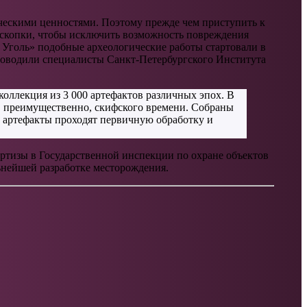
ическими ценностями. Поэтому прежде чем приступить к
раскопки, чтобы исключить возможность повреждения
Уголь» подобные археологические работы стартовали в
проводили специалисты Санкт-Петербургского Института
коллекция из 3 000 артефактов различных эпох. В
, преимущественно, скифского времени. Собраны
е артефакты проходят первичную обработку и
ертизы в Государственной инспекции по охране объектов
льнейшей разработке месторождения.