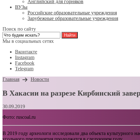
Английский для горняков
ВУЗы
Российские образовательные учреждения
Зарубежные образовательные учреждения
Поиск по сайту
Мы в социальных сетях
Вконтакте
Instagram
Facebook
Telegram
Главная
Новости
В Хакасии на разрезе Кирбинский заве
30.09.2019
Фото: ruscoal.ru
В 2019 году археологи исследовали два объекта культурного на
угольного предприятия продолжатся в следующем году.