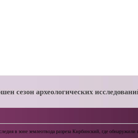
ршен сезон археологических исследовани
следия в зоне землеотвода разреза Кирбинский, где обнаружили 