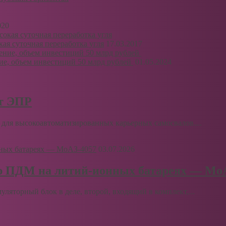
020
ая суточная переработка угля
17.03.2017
ие, объем инвестиций 50 млрд рублей
01.05.2024
рт ЭПР
для высокоавтоматизированных карьерных самосвалов....
03.07.2026
ю ПДМ на литий-ионных батареях — Мо
муляторный блок в деле, второй, входящий в комплект,...