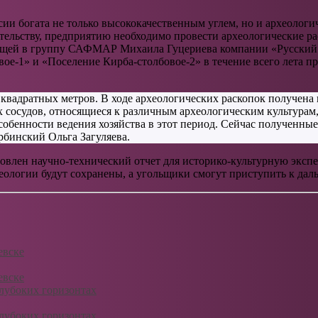
ии богата не только высококачественным углем, но и археолог
ательству, предприятию необходимо провести археологические 
дящей в группу САФМАР Михаила Гуцериева компании «Русский 
овое-1» и «Поселение Кирба-столбовое-2» в течение всего лета 
квадратных метров. В ходе археологических раскопок получена 
 сосудов, относящиеся к различным археологическим культурам
собенности ведения хозяйства в этот период. Сейчас полученны
рбинский Ольга Загуляева.
товлен научно-технический отчет для историко-культурную эксп
хеологии будут сохранены, а угольщики смогут приступить к да
евске
евске
лубоких горизонтах
лубоких горизонтах