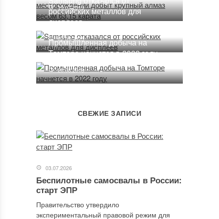
Samsung отказался от
19.07.2019
российских металлов для
дисплеев
02.07.2025
Промышленная добыча на
Томторе начнется в 2022 году
20.08.2018
СВЕЖИЕ ЗАПИСИ
03.07.2026
Беспилотные самосвалы в России:
старт ЭПР
Правительство утвердило
экспериментальный правовой режим для