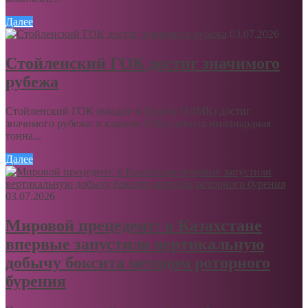
Далее
03.07.2026
Стойленский ГОК достиг значимого
рубежа
Стойленский ГОК (входит в Группу НЛМК) достиг
значимого рубежа: в карьере ГОКа добыта миллиардная
тонна...
Далее
03.07.2026
Мировой прецедент: в Казахстане
впервые запустили вертикальную
добычу боксита методом роторного
бурения