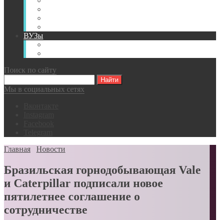
Книги
Видео
Классификации
Английский для горняков
ВУЗы
Российские образовательные учреждения
Зарубежные образовательные учреждения
Поиск по сайту
Мы в социальных сетях
Вконтакте
Instagram
Facebook
Telegram
Главная
Новости
Бразильская горнодобывающая Vale
и Caterpillar подписали новое
пятилетнее соглашение о
сотрудничестве