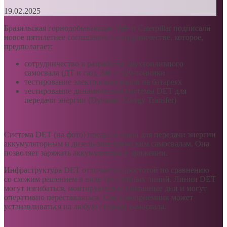
19.02.2025
Бразильская горнодобывающая Vale и Caterpillar подписали
новое пятилетнее соглашение о сотрудничестве, которое,
предполагает:
сотрудничество в разработке двухтопливного
самосвала (ДТ и газ), 240 и 320-тонники
тестирование электросамосвалов на батареях
тестирование динамической системы DET для
передачи энергии (Dynamic Energy Transfer)
Система DET (на фото) предназначена для передачи энергии
аккумуляторным и дизель-электрическим самосвалам. Она
позволяет заряжать аккумуляторы в движении.
Инфраструктура DET отличается простотой по сравнению
со схожим решением в виде троллейных линий. Линии DET
могут изгибаться, монтируются за считанные дни и могут
оперативно переставляться. Сам токоприемник может
устанавливаться на любую сторону самосвала.