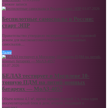
Свежие записи
03.07.2026
Беспилотные самосвалы в России:
старт ЭПР
Правительство утвердило экспериментальный правовой
режим для высокоавтоматизированных карьерных
самосвалов....
Далее
03.07.2026
БЕЛАЗ тестирует в Могилеве 10-
тонную ПДМ на литий-ионных
батареях — МоАЗ-4057
Объем ковша 4,1 м³, время зарядки батарей 2 ч, пока один
аккумуляторный блок в деле, второй, входящий в
комплект,...