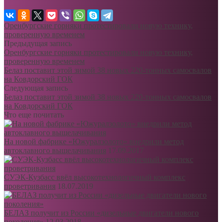
Оренбургские горняки протестировали новую технику,
проверенную временем
Предыдущая запись
Оренбургские горняки протестировали новую технику,
проверенную временем
Белаз поставит этой зимой 38 новых 220-тонных самосвалов
на Ковдорский ГОК
Следующая запись
Белаз поставит этой зимой 38 новых 220-тонных самосвалов
на Ковдорский ГОК
Что еще почитать
На новой фабрике «Южуралзолото» внедрили метод
автоклавного выщелачивания
17.09.2017
СУЭК-Кузбасс ввёл высокотехнологичный комплекс
проветривания
18.07.2019
БЕЛАЗ получит из России «дизельные двигатели нового
поколения»
12.03.2018