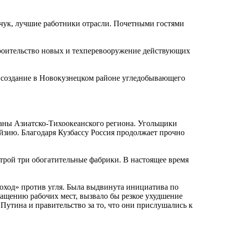
чук, лучшие работники отрасли. Почетными гостями
строительство новых и техперевооружение действующих
я создание в Новокузнецком районе угледобывающего
раны Азиатско-Тихоокеанского региона. Угольщики
йзию. Благодаря Кузбассу Россия продолжает прочно
строй три обогатительные фабрики. В настоящее время
оход» против угля. Была выдвинута инициатива по
ращению рабочих мест, вызвало бы резкое ухудшение
утина и правительство за то, что они прислушались к