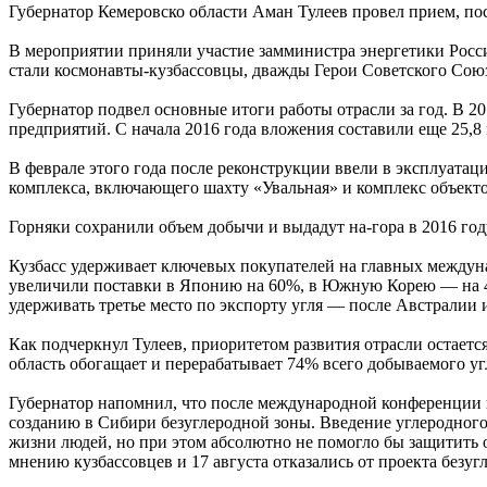
Губернатор Кемеровско области Аман Тулеев провел прием, п
В мероприятии приняли участие замминистра энергетики Росс
стали космонавты-кузбассовцы, дважды Герои Советского Сою
Губернатор подвел основные итоги работы отрасли за год. В 
предприятий. С начала 2016 года вложения составили еще 25,8
В феврале этого года после реконструкции ввели в эксплуата
комплекса, включающего шахту «Увальная» и комплекс объект
Горняки сохранили объем добычи и выдадут на-гора в 2016 году
Кузбасс удерживает ключевых покупателей на главных междуна
увеличили поставки в Японию на 60%, в Южную Корею — на 47%
удерживать третье место по экспорту угля — после Австралии 
Как подчеркнул Тулеев, приоритетом развития отрасли остаетс
область обогащает и перерабатывает 74% всего добываемого уг
Губернатор напомнил, что после международной конференции в
созданию в Сибири безуглеродной зоны. Введение углеродного
жизни людей, но при этом абсолютно не помогло бы защитить 
мнению кузбассовцев и 17 августа отказались от проекта безуг