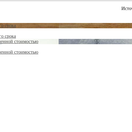
Источ
го срока
го срока
вленной стоимостью
вленной стоимостью