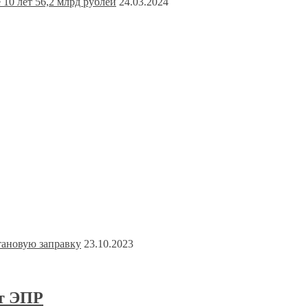
10 лет 56,2 млрд рублей
24.03.2024
тановую заправку
23.10.2023
рт ЭПР