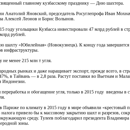
освященный главному кузбасскому празднику — Дню шахтера.
ии Анатолий Яновский, председатель Росуглепрофа Иван Мохна
за Алексей Леонов и Борис Волынов.
2015 году угольщики Кузбасса инвестировали 47 млрд рублей в 
 млрд рублей.
цию шахту «Юбилейная» (Новокузнецк). К концу года завершитс
ов инфраструктуры.
 не менее 215 млн т угля.
родных рынках и даже наращивает экспорт, прежде всего, в ст
, в Тайвань — в 2,8 раза. Растут поставки во Вьетнам и Мала
и Индонезии.
я переработка и обогащение угля, только в 2015 году введены в 
ля.
 Париже по климату в 2015 году в мире объявили «крестовый п
 налога привело бы к массовому закрытию шахт и разрезов, сок
окружающую среду. Тулеев поблагодарил президента Владимира П
леродной зоны.