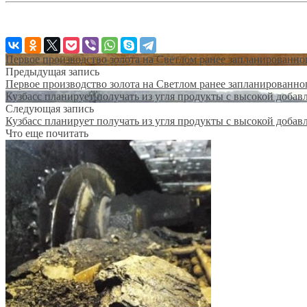
Первое производство золота на Светлом ранее запланированно
Предыдущая запись
Первое производство золота на Светлом ранее запланированно
Кузбасс планирует получать из угля продукты с высокой доба
Следующая запись
Кузбасс планирует получать из угля продукты с высокой доба
Что еще почитать