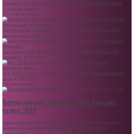
Большая партия новой техники приходит на Лучегорский
угольный разрез
Что еще почитать
Забайкалье на угольном разрезе «Уртуйское» добыта 100-
миллионная тонна угля
03.03.2024
Чили благодаря “белой нефти” станет новой Саудовской
Аравией?
26.03.2018
АО «ОГК Групп» в топ-15 крупнейших буровых компаний
мира
05.08.2020
Свежие записи
03.07.2026
Беспилотные самосвалы в России:
старт ЭПР
Правительство утвердило экспериментальный правовой
режим для высокоавтоматизированных карьерных
самосвалов....