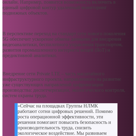
онлайн. Например, появится возможность включить в
единый цифровой контур удаленный мониторинг
подвижных объектов.
В перспективе переход на стандарт сети нового поколения
5G обеспечит ускорение обмена данными для внедрения
видеоаналитики, беспилотного управления транспортом,
развития промышленного интернета вещей (IIoT) и
предиктивной аналитики.
Внедрение сети Private LTE – часть масштабного
инфраструктурного проекта, направленного на развитие
уже существующих направлений цифровизации
производства: диспетчеризации, экологического контроля,
систем охраны труда.
«Сейчас на площадках Группы НЛМК
работают сотни цифровых решений. Помимо
роста операционной эффективности, эти
решения помогают повысить безопасность и
производительность труда, снизить
экологическое воздействие. Мы развиваем