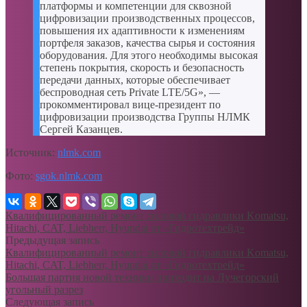
платформы и компетенции для сквозной
цифровизации производственных процессов,
повышения их адаптивности к изменениям
портфеля заказов, качества сырья и состояния
оборудования. Для этого необходимы высокая
степень покрытия, скорость и безопасность
передачи данных, которые обеспечивает
беспроводная сеть Private LTE/5G», —
прокомментировал вице-президент по
цифровизации производства Группы НЛМК
Сергей Казанцев.
Источник:
nlmk.com
Фото:
sgok.nlmk.com
Квалифицированный ремонт силовой гидравлики Komatsu,
Hitachi, CAT, Liebherr, Hyundai от «Гидротехтрейд»
Предыдущая запись
Квалифицированный ремонт силовой гидравлики Komatsu,
Hitachi, CAT, Liebherr, Hyundai от «Гидротехтрейд»
Большая партия новой техники приходит на Лучегорский
угольный разрез
Следующая запись