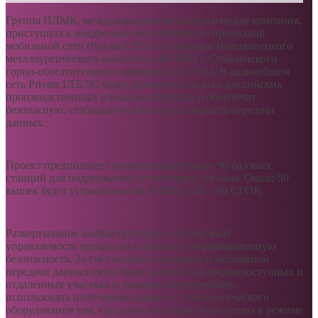
Группа НЛМК, международная металлургическая компания,
приступила к внедрению собственной беспроводной
мобильной сети (Private LTE) на площадке Новолипецкого
металлургического комбината (НЛМК) и Стойленского
горно-обогатительного комбината (СГОК). В дальнейшем
сеть Private LTE/5G будет развернута на всех российских
производственных площадках Группы и обеспечит
безопасную, стабильную и высокую скорость передачи
данных.
Проект предполагает развертывание более 90 базовых
станций для поддержания устойчивого сигнала. Около 50
вышек будет установлено на НЛМК и 40 – на СГОК.
Развертывание инфраструктуры сети улучшит
управляемость процессов и повысит информационную
безопасность. За счет полного покрытия и бесшовной
передачи данных связь будет работать на труднодоступных и
отдаленных участках и позволит бесперебойно
использовать получаемые данные с технологического
оборудования там, где ранее они были недоступны в режиме