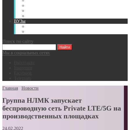
Книги
Видео
Классификации
Английский для горняков
ВУЗы
Российские образовательные учреждения
Зарубежные образовательные учреждения
Поиск по сайту
Мы в социальных сетях
Вконтакте
Instagram
Facebook
Telegram
Главная
Новости
Группа НЛМК запускает
беспроводную сеть Private LTE/5G на
производственных площадках
24.02.2022