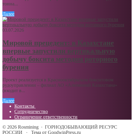
тонна...
Далее
03.07.2026
Мировой прецедент: в Казахстане
впервые запустили вертикальную
добычу боксита методом роторного
бурения
Проект реализуется в Краснооктябрьском бокситовом
рудоуправлении – филиал АО «Алюминий Казахстана»
(входит в...
Далее
Контакты
Сотрудничество
Ограничение ответственности
©
2026
Rosmining
·
ГОРНОДОБЫВАЮЩИЙ РЕСУРС
РОССИИ
·
Тема от GoodwinPress.ru