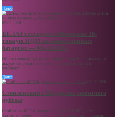
Далее
03.07.2026
БЕЛАЗ тестирует в Могилеве 10-
тонную ПДМ на литий-ионных
батареях — МоАЗ-4057
Объем ковша 4,1 м³, время зарядки батарей 2 ч, пока один
аккумуляторный блок в деле, второй, входящий в
комплект,...
Далее
03.07.2026
Стойленский ГОК достиг значимого
рубежа
Стойленский ГОК (входит в Группу НЛМК) достиг
значимого рубежа: в карьере ГОКа добыта миллиардная