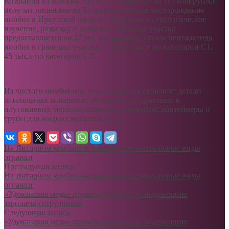
Компания из Москвы АО «СТ Элементы» за 117 млн рублей
получит лицензию на Большетагнинское месторождение
ниобия в Иркутской области. Лицензия на геологическое
изучение, разведку и добычу в границах участка
предоставляется на 27 лет. Балансовые запасы пентаоксида
ниобия в границах участка — 362,5 тыс.т по категории С1,
45 тыс.т по категории С2.
Из чистого ниобия или его сплавов изготовляют детали
летательных аппаратов; оболочки для урановых и
плутониевых тепловыделяющих элементов; контейнеры и
трубы для жидких металлов и т.д.
На Янтарном комбинате начали выполнять новые виды
огранки
Предыдущая запись
На Янтарном комбинате начали выполнять новые виды
огранки
«Удоканская медь» провела ежегодную индексацию
зарплаты сотрудников
Следующая запись
«Удоканская медь» провела ежегодную индексацию