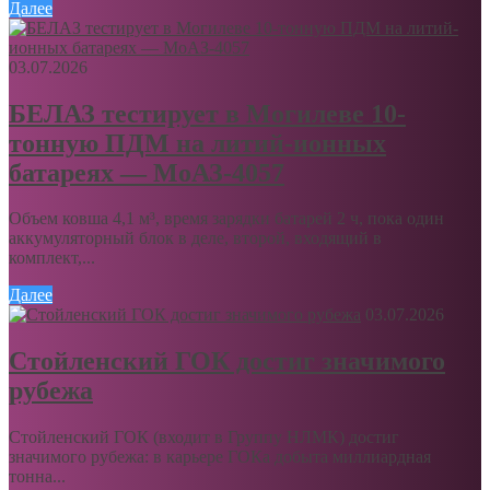
Далее
03.07.2026
БЕЛАЗ тестирует в Могилеве 10-
тонную ПДМ на литий-ионных
батареях — МоАЗ-4057
Объем ковша 4,1 м³, время зарядки батарей 2 ч, пока один
аккумуляторный блок в деле, второй, входящий в
комплект,...
Далее
03.07.2026
Стойленский ГОК достиг значимого
рубежа
Стойленский ГОК (входит в Группу НЛМК) достиг
значимого рубежа: в карьере ГОКа добыта миллиардная
тонна...