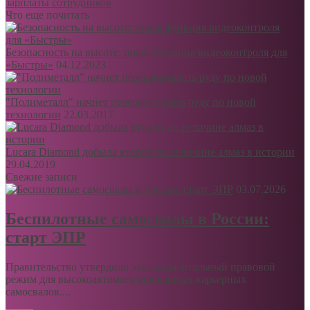
зарплаты сотрудников
Что еще почитать
Безопасность на высоте: новая функция видеоконтроля для
«Быстры»
04.12.2023
"Полиметалл" начнет перерабатывать руду по новой
технологии
22.03.2017
Lucara Diamond добыла второй по величине алмаз в истории
29.04.2019
Свежие записи
03.07.2026
Беспилотные самосвалы в России:
старт ЭПР
Правительство утвердило экспериментальный правовой
режим для высокоавтоматизированных карьерных
самосвалов....