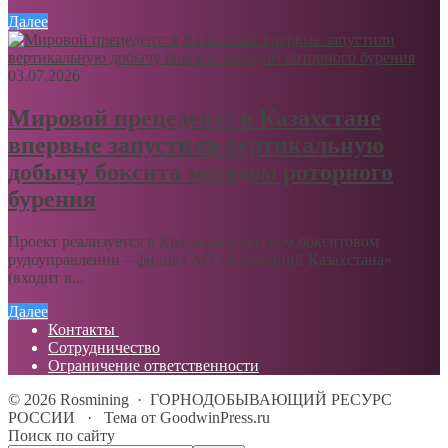
Далее
03.07.2026
Мировой прецедент: в Казахстане
впервые запустили вертикальную
добычу боксита методом роторного
бурения
Проект реализуется в Краснооктябрьском бокситовом
рудоуправлении – филиал АО «Алюминий Казахстана»
(входит в...
Далее
Контакты
Сотрудничество
Ограничение ответственности
©
2026
Rosmining
·
ГОРНОДОБЫВАЮЩИЙ РЕСУРС
РОССИИ
·
Тема от GoodwinPress.ru
Поиск по сайту