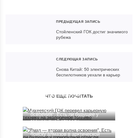
ПРЕДЫДУЩАЯ ЗАПИСЬ
Стойленский ГОК достиг значимого
рубежа
СЛЕДУЮЩАЯ ЗАПИСЬ
Снова Китай: 50 электрических
беспилотников уехали в карьер
Михеевский ГОК перевел
карьерную технику на
ЧТО ЕЩЕ ПОЧИТАТЬ
экологичное топливо
"Ямал — вторая волна
03.12.2020
освоения". Есть ли будущее у
горнорудной отрасли
"Росгеология" приступит к
18.02.2018
поиску алмазов в арктической