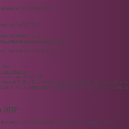
социальной сети ВКонтакте
освалов БелАЗ-75131
освалов БелАЗ-75131
щью фрезерных комбайнов Vermeer
щью фрезерных комбайнов Vermeer
.2017
елок Накын
28.04.2020
вский ГОК в Белгородской области в 2024 году более 6,6 млрд р
рт ЭПР
для высокоавтоматизированных карьерных самосвалов....