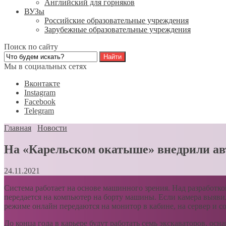
Английский для горняков
ВУЗы
Российские образовательные учреждения
Зарубежные образовательные учреждения
Поиск по сайту
Мы в социальных сетях
Вконтакте
Instagram
Facebook
Telegram
Главная
Новости
На «Карельском окатыше» внедрили ав
24.11.2021
Система работает на основе машинного зрения. Над разработко
передается на компьютер на борту машины. Если камера выявил
режиме онлайн передаются на монитор в кабине, на сервер и 
До конца года в карьере будут работать семь экскаваторов, ос