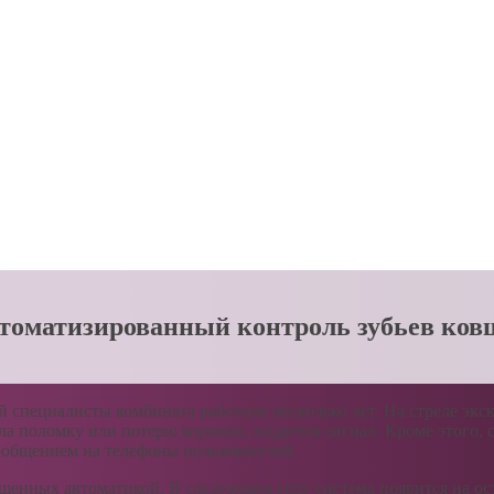
томатизированный контроль зубьев ковш
й специалисты комбината работали несколько лет. На стреле экс
а поломку или потерю коронки, подается сигнал. Кроме этого, с
сообщением на телефоны пользователей.
нащенных автоматикой. В следующем году система появится на ос