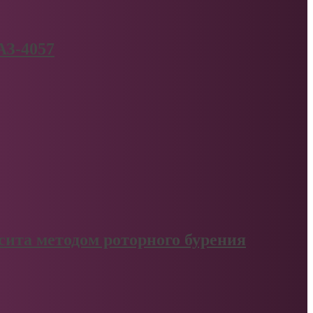
АЗ-4057
сита методом роторного бурения