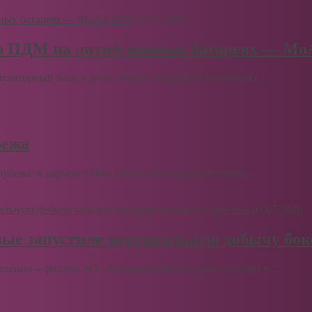
03.07.2026
ю ПДМ на литий-ионных батареях — Мо
муляторный блок в деле, второй, входящий в комплект,...
бежа
бежа: в карьере ГОКа добыта миллиардная тонна...
03.07.2026
вые запустили вертикальную добычу бок
влении – филиал АО «Алюминий Казахстана» (входит в...