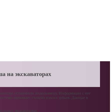
а на экскаваторах
каватора установили видеокамеру. Информация с нее
истема оценивает степень износа зубьев. Данные в
тальных экскаваторах.