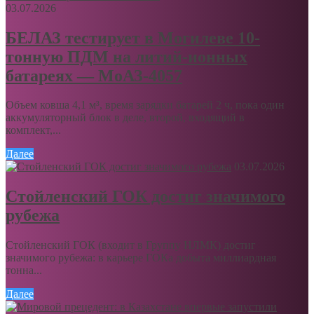
03.07.2026
БЕЛАЗ тестирует в Могилеве 10-
тонную ПДМ на литий-ионных
батареях — МоАЗ-4057
Объем ковша 4,1 м³, время зарядки батарей 2 ч, пока один
аккумуляторный блок в деле, второй, входящий в
комплект,...
Далее
03.07.2026
Стойленский ГОК достиг значимого
рубежа
Стойленский ГОК (входит в Группу НЛМК) достиг
значимого рубежа: в карьере ГОКа добыта миллиардная
тонна...
Далее