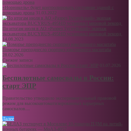
«Норникель» будет контролировать состояние зданий с
помощью дрона
31.03.2022
По итогам июля в АО «Разрез Тугнуйский» экипаж
экскаватора BUCYRUS-495HD установил мировой рекорд
14.08.2023
Поморье преподнесло сюрприз ювелирного масштаба
28.02.2026
Свежие записи
03.07.2026
Беспилотные самосвалы в России:
старт ЭПР
Правительство утвердило экспериментальный правовой
режим для высокоавтоматизированных карьерных
самосвалов....
Далее