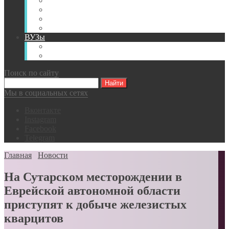
Книги
Видео
Классификации
Английский для горняков
ВУЗы
Российские образовательные учреждения
Зарубежные образовательные учреждения
Поиск по сайту
Мы в социальных сетях
Вконтакте
Instagram
Facebook
Telegram
Главная
Новости
На Сутарском месторождении в
Еврейской автономной области
приступят к добыче железистых
кварцитов