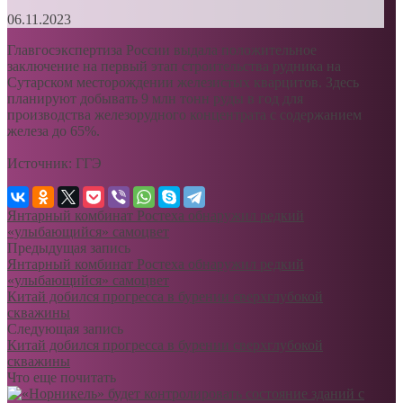
06.11.2023
Главгосэкспертиза России выдала положительное
заключение на первый этап строительства рудника на
Сутарском месторождении железистых кварцитов. Здесь
планируют добывать 9 млн тонн руды в год для
производства железорудного концентрата с содержанием
железа до 65%.
Источник: ГГЭ
Янтарный комбинат Ростеха обнаружил редкий
«улыбающийся» самоцвет
Предыдущая запись
Янтарный комбинат Ростеха обнаружил редкий
«улыбающийся» самоцвет
Китай добился прогресса в бурении сверхглубокой
скважины
Следующая запись
Китай добился прогресса в бурении сверхглубокой
скважины
Что еще почитать