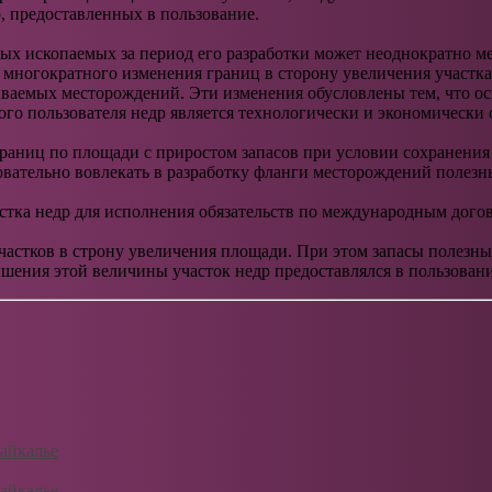
, предоставленных в пользование.
зных ископаемых за период его разработки может неоднократно 
многократного изменения границ в сторону увеличения участка 
ываемых месторождений. Эти изменения обусловлены тем, что 
го пользователя недр является технологически и экономическ
раниц по площади с приростом запасов при условии сохранения
овательно вовлекать в разработку фланги месторождений полез
стка недр для исполнения обязательств по международным дого
частков в строну увеличения площади. При этом запасы полезн
шения этой величины участок недр предоставлялся в пользование
айкалье
айкалье