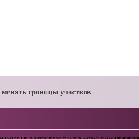
 менять границы участков
ять границы лицензионных участков, следует из постановления