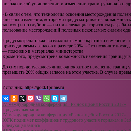
положение об установлении и изменении границ участков недр
«В связи с тем, что технология освоения месторождения поле
внесены изменения, которыми предусматривается возможность 
запасов) и по глубине — на нижележащие горизонты разрабат
пользование месторождений полезных ископаемых силами одно
Предусмотрена также возможность многократного изменения г
присоединяемых запасов в размере 20%. «Это позволит послед
— пояснено в материалах министерства.
Кроме того, предусмотрена возможность изменения границ уча
До сих пор допускалось лишь однократное изменение границ у
превышать 20% общих запасов на этом участке. В случае превы
Источник:
https://gold.1prime.ru
IV международная конференция «Рынок щебня России 2017»
Предыдущая запись
IV международная конференция «Рынок щебня России 2017»
ЮГК поднимет коэффициент трудового участия горнякам в Заб
Следующая запись
ЮГК поднимет коэффициент трудового участия горнякам в Заб