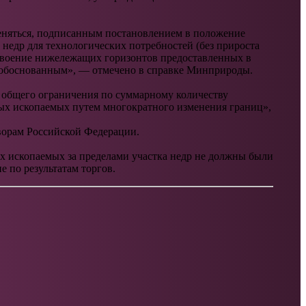
меняться, подписанным постановлением в положение
недр для технологических потребностей (без прироста
освоение нижележащих горизонтов предоставленных в
и обоснованным», — отмечено в справке Минприроды.
 общего ограничения по суммарному количеству
ных ископаемых путем многократного изменения границ»,
ворам Российской Федерации.
ых ископаемых за пределами участка недр не должны были
 по результатам торгов.