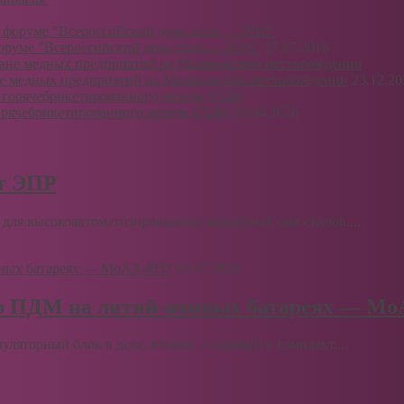
руме "Всероссийский день поля — 2016"
27.07.2016
ане медных предприятий на Малмыжском месторождении
23.12.20
рячебрикетированного железа (ГБЖ)
10.04.2026
рт ЭПР
для высокоавтоматизированных карьерных самосвалов....
03.07.2026
ю ПДМ на литий-ионных батареях — Мо
муляторный блок в деле, второй, входящий в комплект,...