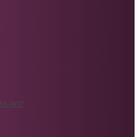
23
АЗ-4057