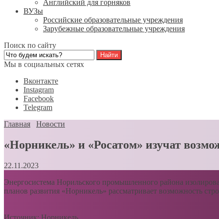
Английский для горняков
ВУЗы
Российские образовательные учреждения
Зарубежные образовательные учреждения
Поиск по сайту
Мы в социальных сетях
Вконтакте
Instagram
Facebook
Telegram
Главная
Новости
«Норникель» и «Росатом» изучат возмо
22.11.2023
Энергосистема Норильского промышленного района изолирован
планов развития «Норникель» рассматривает возможность ст
Источник: Норникель