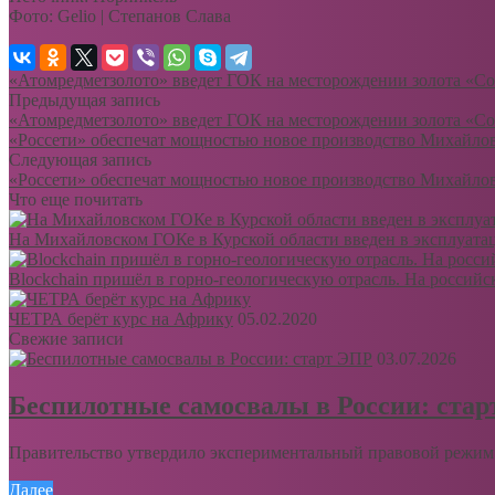
Фото: Gelio | Степанов Слава
«Атомредметзолото» введет ГОК на месторождении золота «Сов
Предыдущая запись
«Атомредметзолото» введет ГОК на месторождении золота «Сов
«Россети» обеспечат мощностью новое производство Михайлов
Следующая запись
«Россети» обеспечат мощностью новое производство Михайлов
Что еще почитать
На Михайловском ГОКе в Курской области введен в эксплуат
Blockchain пришёл в горно-геологическую отрасль. На россий
ЧЕТРА берёт курс на Африку
05.02.2020
Свежие записи
03.07.2026
Беспилотные самосвалы в России: ста
Правительство утвердило экспериментальный правовой режим 
Далее