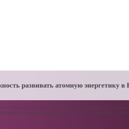
жность развивать атомную энергетику в
а от Единой энергосистемы России, что предъявляет к ее наде
роить новые генерирующие мощности. Один из вариантов — ато