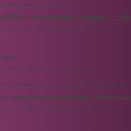
03.07.2026
ю ПДМ на литий-ионных батареях — Мо
муляторный блок в деле, второй, входящий в комплект,...
бежа
бежа: в карьере ГОКа добыта миллиардная тонна...
03.07.2026
вые запустили вертикальную добычу бок
влении – филиал АО «Алюминий Казахстана» (входит в...