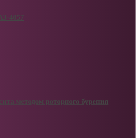
АЗ-4057
сита методом роторного бурения