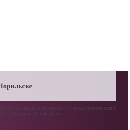
 Норильске
жности повышенные требования. С учетом стратегических
мные станции малой мощности.