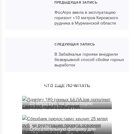
ПРЕДЫДУЩАЯ ЗАПИСЬ
ФосАгро ввела в эксплуатацию
горизонт +10 метров Кировского
рудника в Мурманской области
СЛЕДУЮЩАЯ ЗАПИСЬ
В Забайкалье горняки внедрили
безвзрывной способ сбойки горных
выработок
Линейку 180-тонных БЕЛАЗов
пополнил самосвал нового
ЧТО ЕЩЕ ПОЧИТАТЬ
поколения
Сбербанк предоставит кредит
13.05.2023
25 млрд руб. на реализацию
проекта освоения Ново-
Учалинского месторождения
21.12.2021
Обогатительную фабрику для