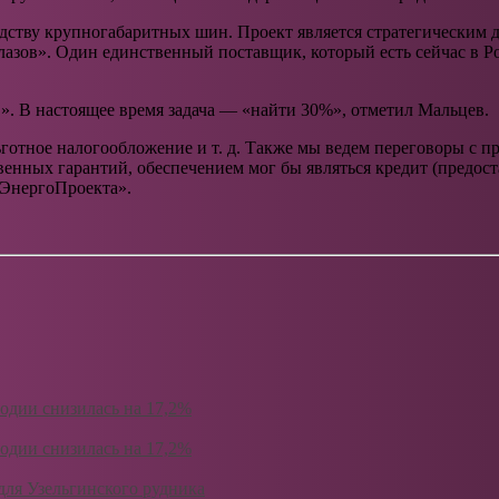
дству крупногабаритных шин. Проект является стратегическим дл
лазов». Один единственный поставщик, который есть сейчас в 
». В настоящее время задача — «найти 30%», отметил Мальцев.
льготное налогообложение и т. д. Также мы ведем переговоры с 
твенных гарантий, обеспечением мог бы являться кредит (пред
лЭнергоПроекта».
одии снизилась на 17,2%
одии снизилась на 17,2%