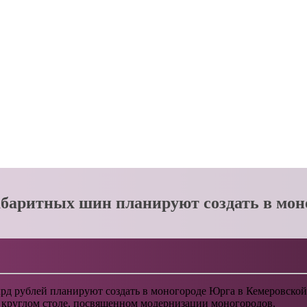
абаритных шин планируют создать в мо
рд рублей планируют создать в моногороде Юрга в Кемеровской
круглом столе, посвященном модернизации моногородов.