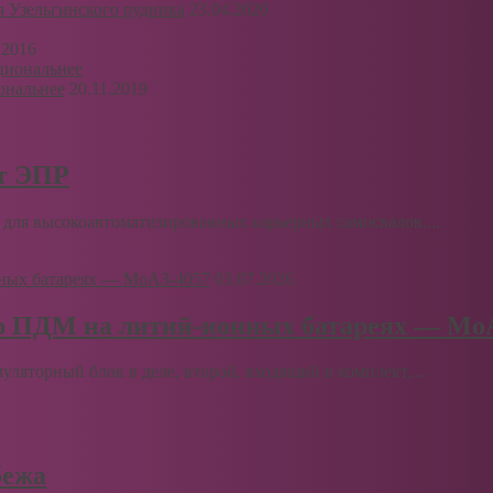
я Узельгинского рудника
23.04.2020
.2016
ональнее
20.11.2019
рт ЭПР
для высокоавтоматизированных карьерных самосвалов....
03.07.2026
ю ПДМ на литий-ионных батареях — Мо
муляторный блок в деле, второй, входящий в комплект,...
бежа