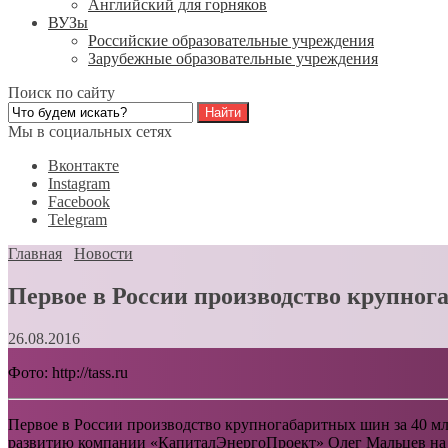
Английский для горняков
ВУЗы
Российские образовательные учреждения
Зарубежные образовательные учреждения
Поиск по сайту
Мы в социальных сетях
Вконтакте
Instagram
Facebook
Telegram
Главная
Новости
Первое в России производство крупног
26.08.2016
Фото: http://tass.ru
Первое в России производство крупногабаритных шин за 40 мл
развитию компании «КапиталЭнергоПроект» Олег Мальцев на 