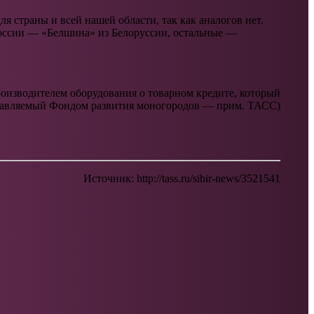
я страны и всей нашей области, так как аналогов нет.
России — «Белшина» из Белоруссии, остальные —
производителем оборудования о товарном кредите, который
оставляемый Фондом развития моногородов — прим. ТАСС)
Источник: http://tass.ru/sibir-news/3521541