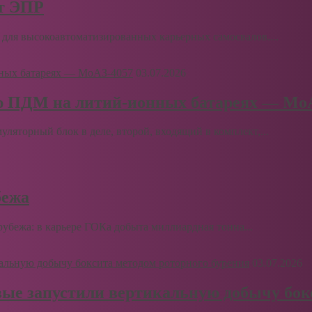
рт ЭПР
для высокоавтоматизированных карьерных самосвалов....
03.07.2026
ю ПДМ на литий-ионных батареях — Мо
муляторный блок в деле, второй, входящий в комплект,...
бежа
бежа: в карьере ГОКа добыта миллиардная тонна...
03.07.2026
вые запустили вертикальную добычу бок