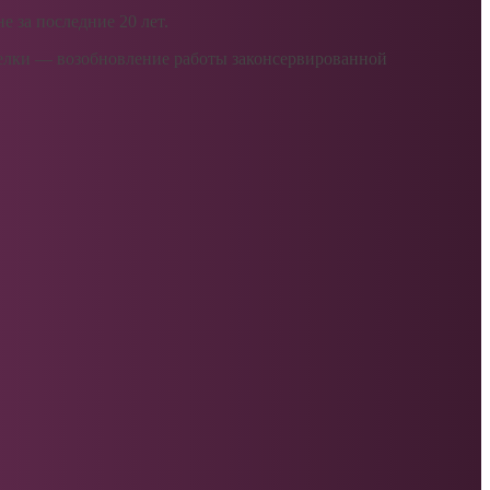
 за последние 20 лет.
елки — возобновление работы законсервированной