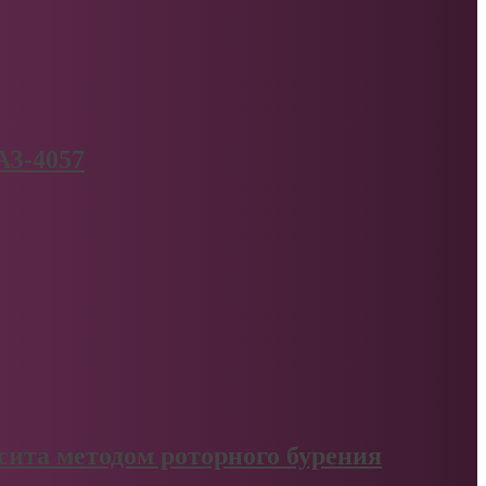
АЗ-4057
сита методом роторного бурения