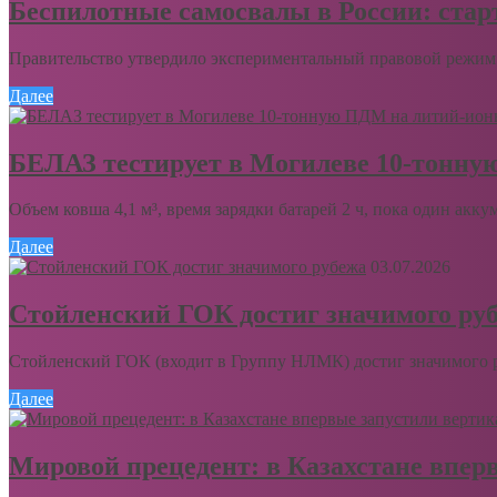
Беспилотные самосвалы в России: ста
Правительство утвердило экспериментальный правовой режим 
Далее
БЕЛАЗ тестирует в Могилеве 10-тонну
Объем ковша 4,1 м³, время зарядки батарей 2 ч, пока один акку
Далее
03.07.2026
Стойленский ГОК достиг значимого ру
Стойленский ГОК (входит в Группу НЛМК) достиг значимого ру
Далее
Мировой прецедент: в Казахстане впер