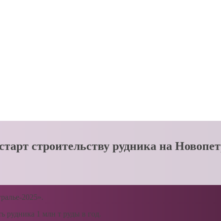
 старт строительству рудника на Новопе
ралье-2025».
ь рудника 1 млн т руды в год.