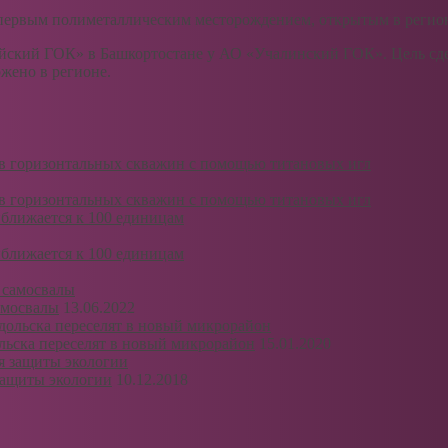
первым полиметаллическим месторождением, открытым в регионе
йский ГОК» в Башкортостане у АО «Учалинский ГОК». Цель сд
жено в регионе.
ов горизонтальных скважин с помощью титановых игл
ов горизонтальных скважин с помощью титановых игл
ближается к 100 единицам
ближается к 100 единицам
амосвалы
13.06.2022
льска переселят в новый микрорайон
15.01.2020
 защиты экологии
10.12.2018