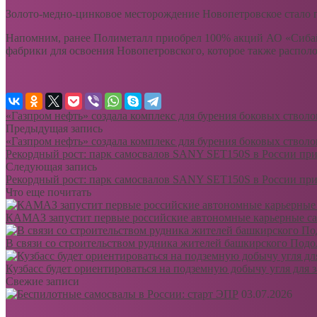
Золото-медно-цинковое месторождение Новопетровское стало 
Напомним, ранее Полиметалл приобрел 100% акций АО «Сиба
фабрики для освоения Новопетровского, которое также располо
«Газпром нефть» создала комплекс для бурения боковых ствол
Предыдущая запись
«Газпром нефть» создала комплекс для бурения боковых ствол
Рекордный рост: парк самосвалов SANY SET150S в России при
Следующая запись
Рекордный рост: парк самосвалов SANY SET150S в России при
Что еще почитать
КАМАЗ запустит первые российские автономные карьерные с
В связи со строительством рудника жителей башкирского Подо
Кузбасс будет ориентироваться на подземную добычу угля для
Свежие записи
03.07.2026